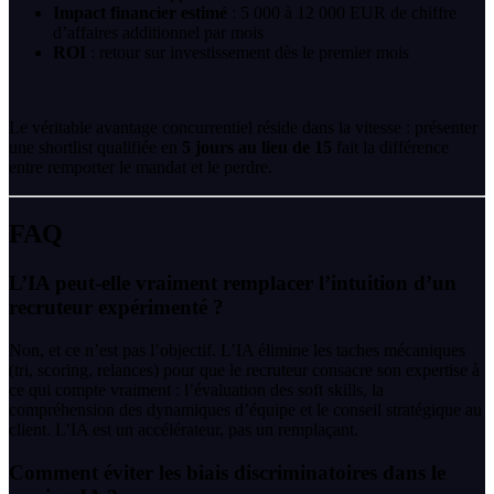
Impact financier estimé
: 5 000 à 12 000 EUR de chiffre
d’affaires additionnel par mois
ROI
: retour sur investissement dès le premier mois
Le véritable avantage concurrentiel réside dans la vitesse : présenter
une shortlist qualifiée en
5 jours au lieu de 15
fait la différence
entre remporter le mandat et le perdre.
FAQ
L’IA peut-elle vraiment remplacer l’intuition d’un
recruteur expérimenté ?
Non, et ce n’est pas l’objectif. L’IA élimine les taches mécaniques
(tri, scoring, relances) pour que le recruteur consacre son expertise à
ce qui compte vraiment : l’évaluation des soft skills, la
compréhension des dynamiques d’équipe et le conseil stratégique au
client. L’IA est un accélérateur, pas un remplaçant.
Comment éviter les biais discriminatoires dans le