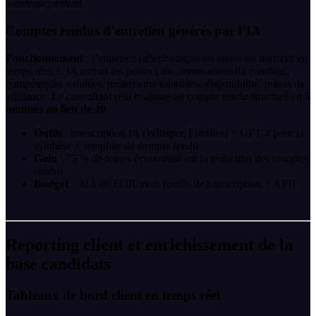
automatiquement.
Comptes rendus d’entretien générés par l’IA
Fonctionnement
: l’entretien (téléphonique ou visio) est transcrit en
temps réel. L’IA extrait les points clés : motivations du candidat,
compétences validées, prétentions salariales, disponibilité, points de
vigilance. Le consultant relit et ajuste un compte rendu structuré en
5
minutes au lieu de 20
.
Outils
: transcription IA (Whisper, Fireflies) + GPT-4 pour la
synthèse + template de compte rendu
Gain
: 75 % de temps économisé sur la rédaction des comptes
rendus
Budget
: 30 à 80 EUR/mois (outils de transcription + API)
Reporting client et enrichissement de la
base candidats
Tableaux de bord client en temps réel