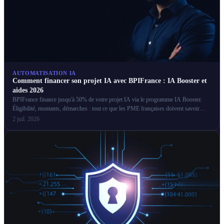
AUTOMATISATION IA
Comment financer son projet IA avec BPIFrance : IA Booster et
aides 2026
BPIFrance finance jusqu'à 50% de votre projet IA via le programme IA Booster.
Éligibilité, montants, démarches : tout ce que les PME françaises doivent savoir
pour obtenir ces aides.
2 juil. 2026