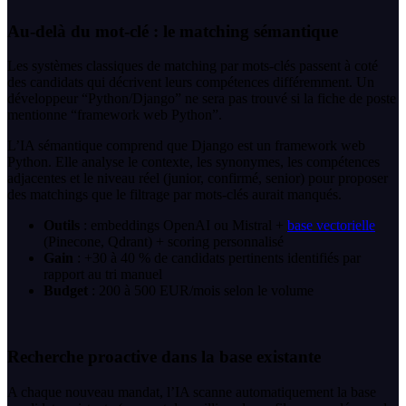
Au-delà du mot-clé : le matching sémantique
Les systèmes classiques de matching par mots-clés passent à coté
des candidats qui décrivent leurs compétences différemment. Un
développeur “Python/Django” ne sera pas trouvé si la fiche de poste
mentionne “framework web Python”.
L’IA sémantique comprend que Django est un framework web
Python. Elle analyse le contexte, les synonymes, les compétences
adjacentes et le niveau réel (junior, confirmé, senior) pour proposer
des matchings que le filtrage par mots-clés aurait manqués.
Outils
: embeddings OpenAI ou Mistral +
base vectorielle
(Pinecone, Qdrant) + scoring personnalisé
Gain
: +30 à 40 % de candidats pertinents identifiés par
rapport au tri manuel
Budget
: 200 à 500 EUR/mois selon le volume
Recherche proactive dans la base existante
A chaque nouveau mandat, l’IA scanne automatiquement la base