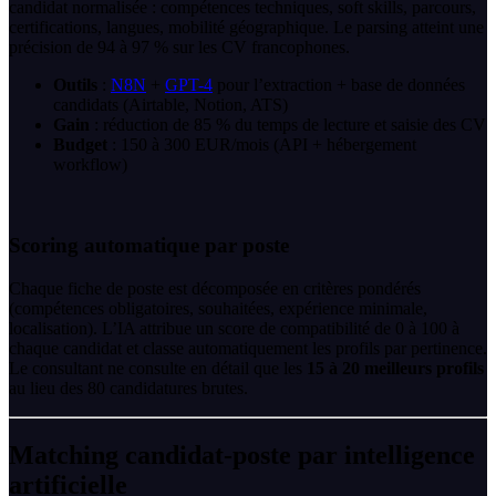
candidat normalisée : compétences techniques, soft skills, parcours,
certifications, langues, mobilité géographique. Le parsing atteint une
précision de 94 à 97 % sur les CV francophones.
Outils
:
N8N
+
GPT-4
pour l’extraction + base de données
candidats (Airtable, Notion, ATS)
Gain
: réduction de 85 % du temps de lecture et saisie des CV
Budget
: 150 à 300 EUR/mois (API + hébergement
workflow)
Scoring automatique par poste
Chaque fiche de poste est décomposée en critères pondérés
(compétences obligatoires, souhaitées, expérience minimale,
localisation). L’IA attribue un score de compatibilité de 0 à 100 à
chaque candidat et classe automatiquement les profils par pertinence.
Le consultant ne consulte en détail que les
15 à 20 meilleurs profils
au lieu des 80 candidatures brutes.
Matching candidat-poste par intelligence
artificielle