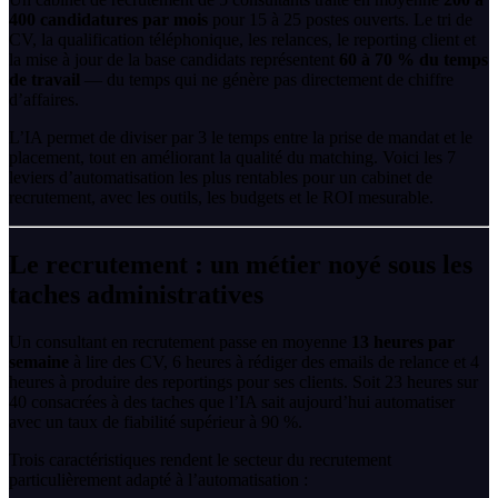
400 candidatures par mois
pour 15 à 25 postes ouverts. Le tri de
CV, la qualification téléphonique, les relances, le reporting client et
la mise à jour de la base candidats représentent
60 à 70 % du temps
de travail
— du temps qui ne génère pas directement de chiffre
d’affaires.
L’IA permet de diviser par 3 le temps entre la prise de mandat et le
placement, tout en améliorant la qualité du matching. Voici les 7
leviers d’automatisation les plus rentables pour un cabinet de
recrutement, avec les outils, les budgets et le ROI mesurable.
Le recrutement : un métier noyé sous les
taches administratives
Un consultant en recrutement passe en moyenne
13 heures par
semaine
à lire des CV, 6 heures à rédiger des emails de relance et 4
heures à produire des reportings pour ses clients. Soit 23 heures sur
40 consacrées à des taches que l’IA sait aujourd’hui automatiser
avec un taux de fiabilité supérieur à 90 %.
Trois caractéristiques rendent le secteur du recrutement
particulièrement adapté à l’automatisation :