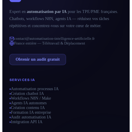
Expert en
automatisation par IA
pour les TPE/PME françaises.
Chatbots, workflows N8N, agents IA — réduisez vos tâches
répétitives et concentrez-vous sur votre cœur de métier.
contact@automatisation-intelligence-artificielle.fr
France entière — Télétravail & Déplacement
Obtenir un audit gratuit
SERVICES IA
Automatisation processus IA
Création chatbot IA
Workflows N8N / Make
Agents IA autonomes
Création contenu IA
Formation IA entreprise
Audit automatisation IA
Intégration API IA