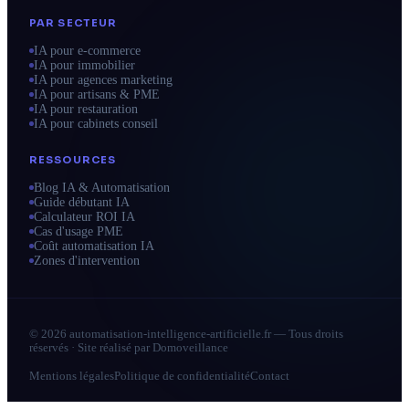
PAR SECTEUR
IA pour e-commerce
IA pour immobilier
IA pour agences marketing
IA pour artisans & PME
IA pour restauration
IA pour cabinets conseil
RESSOURCES
Blog IA & Automatisation
Guide débutant IA
Calculateur ROI IA
Cas d'usage PME
Coût automatisation IA
Zones d'intervention
© 2026 automatisation-intelligence-artificielle.fr — Tous droits
réservés · Site réalisé par
Domoveillance
Mentions légales
Politique de confidentialité
Contact