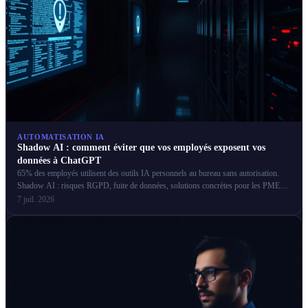
AUTOMATISATION IA
Shadow AI : comment éviter que vos employés exposent vos
données à ChatGPT
65% des employés utilisent des outils IA personnels au bureau sans autorisation.
Shadow AI : risques RGPD, fuite de données, solutions concrètes pour les PME
françaises.
7 juil. 2026