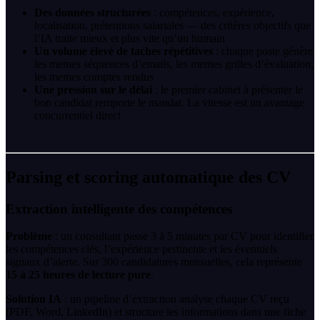
Des données structurées
: compétences, expérience,
localisation, prétentions salariales — des critères objectifs que
l’IA traite mieux et plus vite qu’un humain
Un volume élevé de taches répétitives
: chaque poste génère
les memes séquences d’emails, les memes grilles d’évaluation,
les memes comptes rendus
Une pression sur le délai
: le premier cabinet à présenter le
bon candidat remporte le mandat. La vitesse est un avantage
concurrentiel direct
Parsing et scoring automatique des CV
Extraction intelligente des compétences
Problème
: un consultant passe 3 à 5 minutes par CV pour identifier
les compétences clés, l’expérience pertinente et les éventuels
signaux d’alerte. Sur 300 candidatures mensuelles, cela représente
15 à 25 heures de lecture pure
.
Solution IA
: un pipeline d’extraction analyse chaque CV reçu
(PDF, Word, LinkedIn) et structure les informations dans une fiche