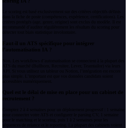
scoring IA ?
Le scoring est basé exclusivement sur des critères objectifs définis
dans la fiche de poste (compétences, expérience, certifications). Les
critères protégés (age, genre, origine) sont exclus du modèle. Il est
recommandé d’auditer régulièrement les résultats du scoring pour
détecter tout biais statistique involontaire.
Faut-il un ATS spécifique pour intégrer
l’automatisation IA ?
Non. Les workflows d’automatisation se connectent à la plupart des
ATS du marché (Bullhorn, Recruitee, Lever, Teamtailor) via leurs
API. Si vous utilisez un tableur ou Notion, l’intégration est encore
plus simple. L’important est que vos données candidats soient
accessibles numériquement.
Quel est le délai de mise en place pour un cabinet de
recrutement ?
Comptez 2 à 4 semaines pour un déploiement progressif : 1 semaine
pour connecter votre ATS et configurer le parsing CV, 1 semaine
pour le matching et le scoring, puis 1 à 2 semaines pour les
séquences de relance et le reporting. La plupart des cabinets voient