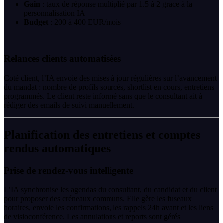
Gain
: taux de réponse multiplié par 1.5 à 2 grace à la
personnalisation IA
Budget
: 200 à 400 EUR/mois
Relances clients automatisées
Coté client, l’IA envoie des mises à jour régulières sur l’avancement
du mandat : nombre de profils sourcés, shortlist en cours, entretiens
programmés. Le client reste informé sans que le consultant ait à
rédiger des emails de suivi manuellement.
Planification des entretiens et comptes
rendus automatiques
Prise de rendez-vous intelligente
L’IA synchronise les agendas du consultant, du candidat et du client
pour proposer des créneaux communs. Elle gère les fuseaux
horaires, envoie les confirmations, les rappels 24h avant et les liens
de visioconférence. Les annulations et reports sont gérés