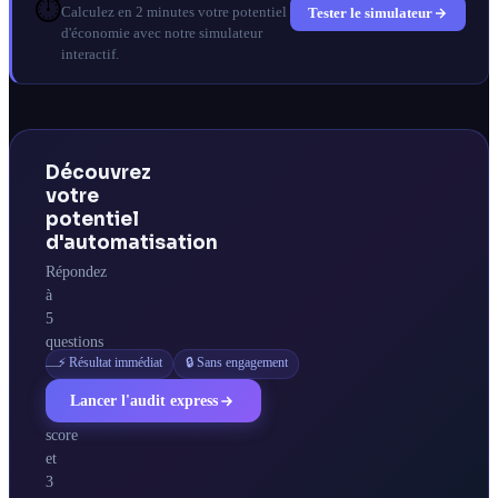
⏱️
Tester le simulateur
Calculez en 2 minutes votre potentiel
d'économie avec notre simulateur
interactif.
Découvrez
votre
potentiel
d'automatisation
Répondez
à
5
questions
⚡ Résultat immédiat
🔒 Sans engagement
—
obtenez
Lancer l'audit express
votre
score
et
3