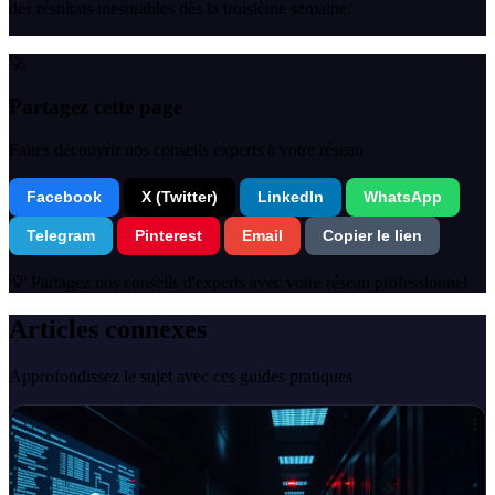
des résultats mesurables dès la troisième semaine.
🚀
Partagez cette page
Faites découvrir nos conseils experts à votre réseau
Facebook
X (Twitter)
LinkedIn
WhatsApp
Telegram
Pinterest
Email
Copier le lien
💡 Partagez nos conseils d'experts avec votre réseau professionnel
Articles connexes
Approfondissez le sujet avec ces guides pratiques