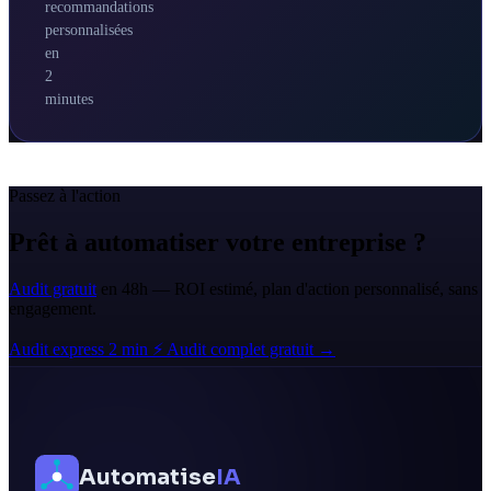
recommandations
personnalisées
en
2
minutes
Passez à l'action
Prêt à automatiser votre entreprise ?
Audit gratuit
en 48h — ROI estimé, plan d'action personnalisé, sans
engagement.
Audit express 2 min ⚡
Audit complet gratuit →
Automatise
IA