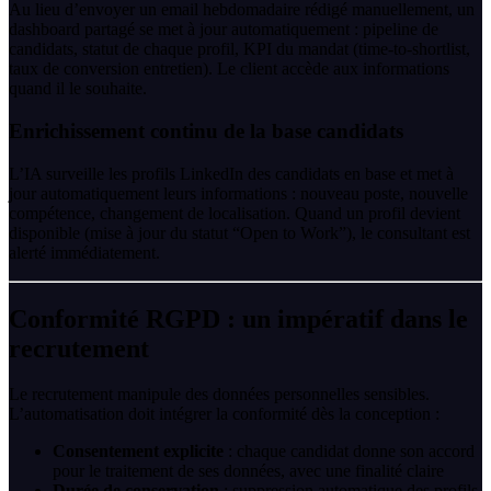
Au lieu d’envoyer un email hebdomadaire rédigé manuellement, un
dashboard partagé se met à jour automatiquement : pipeline de
candidats, statut de chaque profil, KPI du mandat (time-to-shortlist,
taux de conversion entretien). Le client accède aux informations
quand il le souhaite.
Enrichissement continu de la base candidats
L’IA surveille les profils LinkedIn des candidats en base et met à
jour automatiquement leurs informations : nouveau poste, nouvelle
compétence, changement de localisation. Quand un profil devient
disponible (mise à jour du statut “Open to Work”), le consultant est
alerté immédiatement.
Conformité RGPD : un impératif dans le
recrutement
Le recrutement manipule des données personnelles sensibles.
L’automatisation doit intégrer la conformité dès la conception :
Consentement explicite
: chaque candidat donne son accord
pour le traitement de ses données, avec une finalité claire
Durée de conservation
: suppression automatique des profils