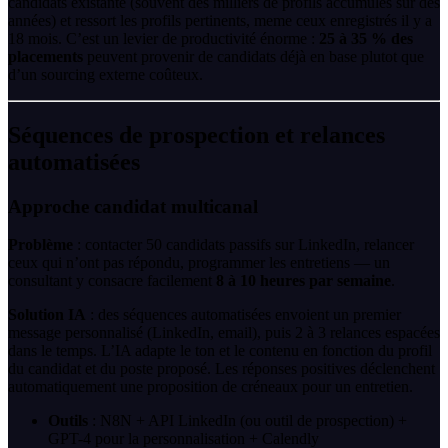
candidats existante (souvent des milliers de profils accumulés sur des
années) et ressort les profils pertinents, meme ceux enregistrés il y a
18 mois. C’est un levier de productivité énorme :
25 à 35 % des
placements
peuvent provenir de candidats déjà en base plutot que
d’un sourcing externe coûteux.
Séquences de prospection et relances
automatisées
Approche candidat multicanal
Problème
: contacter 50 candidats passifs sur LinkedIn, relancer
ceux qui n’ont pas répondu, programmer les entretiens — un
consultant y consacre facilement
8 à 10 heures par semaine
.
Solution IA
: des séquences automatisées envoient un premier
message personnalisé (LinkedIn, email), puis 2 à 3 relances espacées
dans le temps. L’IA adapte le ton et le contenu en fonction du profil
du candidat et du poste proposé. Les réponses positives déclenchent
automatiquement une proposition de créneaux pour un entretien.
Outils
: N8N + API LinkedIn (ou outil de prospection) +
GPT-4 pour la personnalisation + Calendly