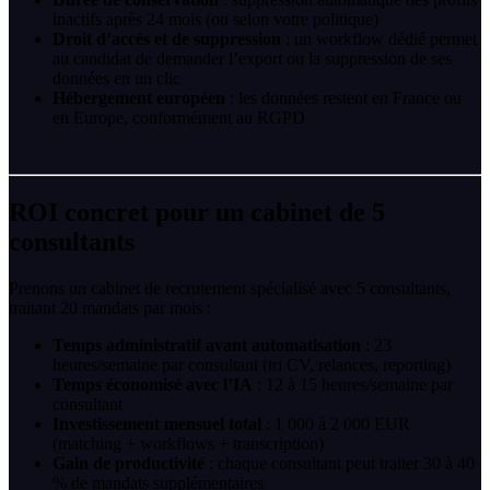
inactifs après 24 mois (ou selon votre politique)
Droit d’accès et de suppression
: un workflow dédié permet
au candidat de demander l’export ou la suppression de ses
données en un clic
Hébergement européen
: les données restent en France ou
en Europe, conformément au RGPD
ROI concret pour un cabinet de 5
consultants
Prenons un cabinet de recrutement spécialisé avec 5 consultants,
traitant 20 mandats par mois :
Temps administratif avant automatisation
: 23
heures/semaine par consultant (tri CV, relances, reporting)
Temps économisé avec l’IA
: 12 à 15 heures/semaine par
consultant
Investissement mensuel total
: 1 000 à 2 000 EUR
(matching + workflows + transcription)
Gain de productivité
: chaque consultant peut traiter 30 à 40
% de mandats supplémentaires