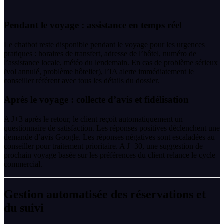
Pendant le voyage : assistance en temps réel
Le chatbot reste disponible pendant le voyage pour les urgences
pratiques : horaires de transfert, adresse de l’hôtel, numéro de
l’assistance locale, météo du lendemain. En cas de problème sérieux
(vol annulé, problème hôtelier), l’IA alerte immédiatement le
conseiller référent avec tous les détails du dossier.
Après le voyage : collecte d’avis et fidélisation
A J+3 après le retour, le client reçoit automatiquement un
questionnaire de satisfaction. Les réponses positives déclenchent une
demande d’avis Google. Les réponses négatives sont escaladées au
conseiller pour traitement prioritaire. A J+30, une suggestion de
prochain voyage basée sur les préférences du client relance le cycle
commercial.
Gestion automatisée des réservations et
du suivi