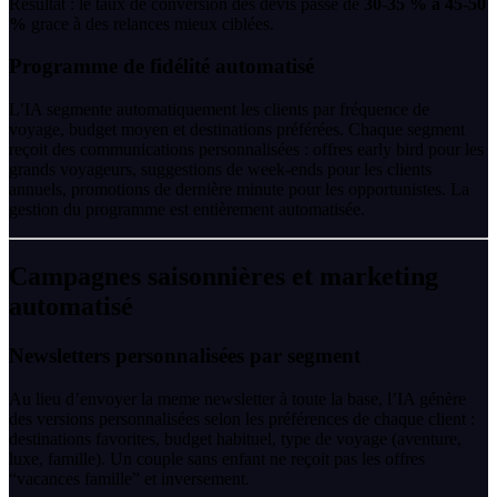
Résultat : le taux de conversion des devis passe de
30-35 % à 45-50
%
grace à des relances mieux ciblées.
Programme de fidélité automatisé
L’IA segmente automatiquement les clients par fréquence de
voyage, budget moyen et destinations préférées. Chaque segment
reçoit des communications personnalisées : offres early bird pour les
grands voyageurs, suggestions de week-ends pour les clients
annuels, promotions de dernière minute pour les opportunistes. La
gestion du programme est entièrement automatisée.
Campagnes saisonnières et marketing
automatisé
Newsletters personnalisées par segment
Au lieu d’envoyer la meme newsletter à toute la base, l’IA génère
des versions personnalisées selon les préférences de chaque client :
destinations favorites, budget habituel, type de voyage (aventure,
luxe, famille). Un couple sans enfant ne reçoit pas les offres
“vacances famille” et inversement.