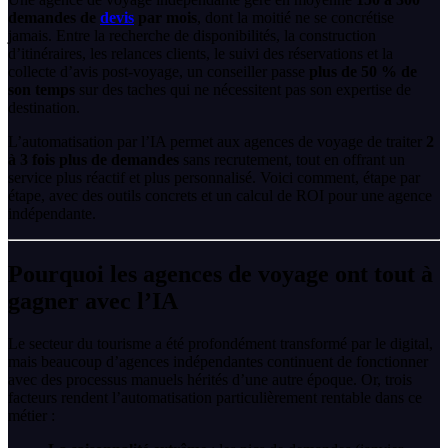
demandes de
devis
par mois
, dont la moitié ne se concrétise
jamais. Entre la recherche de disponibilités, la construction
d’itinéraires, les relances clients, le suivi des réservations et la
collecte d’avis post-voyage, un conseiller passe
plus de 50 % de
son temps
sur des taches qui ne nécessitent pas son expertise de
destination.
L’automatisation par l’IA permet aux agences de voyage de traiter
2
à 3 fois plus de demandes
sans recrutement, tout en offrant un
service plus réactif et plus personnalisé. Voici comment, étape par
étape, avec des outils concrets et un calcul de ROI pour une agence
indépendante.
Pourquoi les agences de voyage ont tout à
gagner avec l’IA
Le secteur du tourisme a été profondément transformé par le digital,
mais beaucoup d’agences indépendantes continuent de fonctionner
avec des processus manuels hérités d’une autre époque. Or, trois
facteurs rendent l’automatisation particulièrement rentable dans ce
métier :