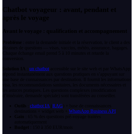
Chatbot voyageur : avant, pendant et
après le voyage
Avant le voyage : qualification et accompagnement
Problème
: entre la demande initiale et la réservation, le client a des
dizaines de questions — visas, vaccins, météo, assurance, bagages.
Chaque échange email prend 5 à 10 minutes et retarde la
conversion.
Solution IA
:
un chatbot
accessible sur le site web et par WhatsApp
répond instantanément aux questions pratiques en s’appuyant sur
une base de connaissances par destination. Il fournit les informations
visa, les recommandations sanitaires, les documents nécessaires et
les astuces pratiques. Les questions complexes (modification
d’itinéraire, demande spéciale) sont transférées au conseiller.
Outils
:
chatbot IA
(
RAG
) + base de connaissances
destinations + widget web +
WhatsApp Business API
Gain
: 65 % des questions pré-voyage traitées
automatiquement
Budget
: 150 à 350 EUR/mois