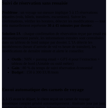
Suivi de réservation sans ressaisie
Problème
: un voyage sur-mesure implique 5 à 15 réservations
séparées (vols, hôtels, transferts, excursions). Suivre les
confirmations, vérifier les horaires, détecter les modifications — tout
cela manuellement représente
30 à 45 minutes par dossier
.
Solution IA
: chaque confirmation de réservation reçue par email est
automatiquement parsée, les informations extraites sont centralisées
dans un tableau de bord unique par dossier. L’IA détecte les
incohérences (heure d’arrivée de vol vs heure de transfert), les
modifications de dernière minute et alerte le conseiller.
Outils
: N8N + parsing email + GPT-4 pour l’extraction +
tableau de bord (Airtable ou outil métier)
Gain
: 80 % du temps de suivi réservation économisé
Budget
: 150 à 300 EUR/mois
Envoi automatique des carnets de voyage
A J-15 avant le départ, le client reçoit un carnet de voyage
numérique complet généré automatiquement : itinéraire jour par jour,
confirmations de réservation, informations pratiques, contacts sur