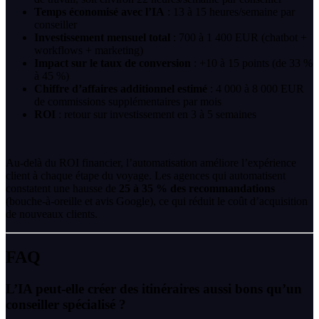
Temps économisé avec l’IA
: 13 à 15 heures/semaine par
conseiller
Investissement mensuel total
: 700 à 1 400 EUR (chatbot +
workflows + marketing)
Impact sur le taux de conversion
: +10 à 15 points (de 33 %
à 45 %)
Chiffre d’affaires additionnel estimé
: 4 000 à 8 000 EUR
de commissions supplémentaires par mois
ROI
: retour sur investissement en 3 à 5 semaines
Au-delà du ROI financier, l’automatisation améliore l’expérience
client à chaque étape du voyage. Les agences qui automatisent
constatent une hausse de
25 à 35 % des recommandations
(bouche-à-oreille et avis Google), ce qui réduit le coût d’acquisition
de nouveaux clients.
FAQ
L’IA peut-elle créer des itinéraires aussi bons qu’un
conseiller spécialisé ?