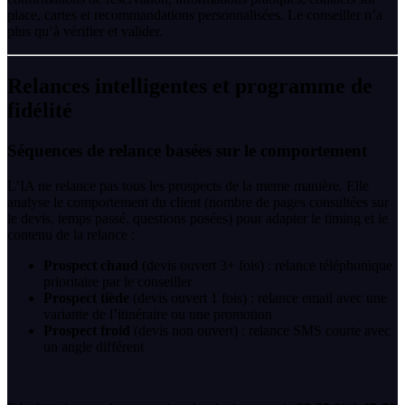
place, cartes et recommandations personnalisées. Le conseiller n’a
plus qu’à vérifier et valider.
Relances intelligentes et programme de
fidélité
Séquences de relance basées sur le comportement
L’IA ne relance pas tous les prospects de la meme manière. Elle
analyse le comportement du client (nombre de pages consultées sur
le devis, temps passé, questions posées) pour adapter le timing et le
contenu de la relance :
Prospect chaud
(devis ouvert 3+ fois) : relance téléphonique
prioritaire par le conseiller
Prospect tiède
(devis ouvert 1 fois) : relance email avec une
variante de l’itinéraire ou une promotion
Prospect froid
(devis non ouvert) : relance SMS courte avec
un angle différent