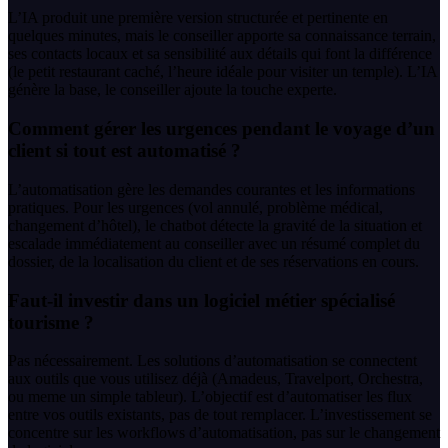
L’IA produit une première version structurée et pertinente en
quelques minutes, mais le conseiller apporte sa connaissance terrain,
ses contacts locaux et sa sensibilité aux détails qui font la différence
(le petit restaurant caché, l’heure idéale pour visiter un temple). L’IA
génère la base, le conseiller ajoute la touche experte.
Comment gérer les urgences pendant le voyage d’un
client si tout est automatisé ?
L’automatisation gère les demandes courantes et les informations
pratiques. Pour les urgences (vol annulé, problème médical,
changement d’hôtel), le chatbot détecte la gravité de la situation et
escalade immédiatement au conseiller avec un résumé complet du
dossier, de la localisation du client et de ses réservations en cours.
Faut-il investir dans un logiciel métier spécialisé
tourisme ?
Pas nécessairement. Les solutions d’automatisation se connectent
aux outils que vous utilisez déjà (Amadeus, Travelport, Orchestra,
ou meme un simple tableur). L’objectif est d’automatiser les flux
entre vos outils existants, pas de tout remplacer. L’investissement se
concentre sur les workflows d’automatisation, pas sur le changement