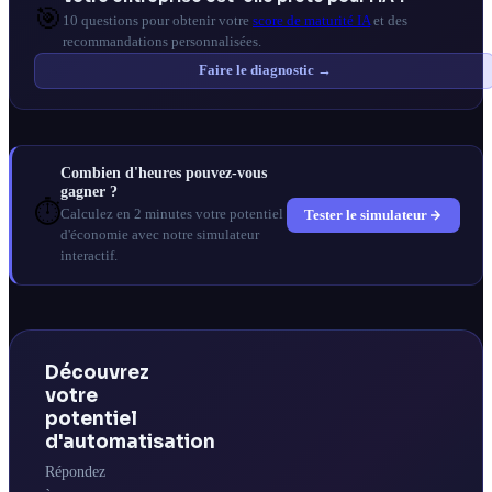
🎯
10 questions pour obtenir votre
score de maturité IA
et des
recommandations personnalisées.
Faire le diagnostic →
Combien d'heures pouvez-vous
gagner ?
⏱️
Tester le simulateur
Calculez en 2 minutes votre potentiel
d'économie avec notre simulateur
interactif.
Découvrez
votre
potentiel
d'automatisation
Répondez