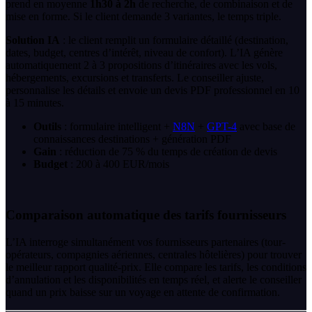
prend en moyenne
1h30 à 2h
de recherche, de combinaison et de
mise en forme. Si le client demande 3 variantes, le temps triple.
Solution IA
: le client remplit un formulaire détaillé (destination,
dates, budget, centres d’intérêt, niveau de confort). L’IA génère
automatiquement 2 à 3 propositions d’itinéraires avec les vols,
hébergements, excursions et transferts. Le conseiller ajuste,
personnalise les détails et envoie un devis PDF professionnel en 10
à 15 minutes.
Outils
: formulaire intelligent +
N8N
+
GPT-4
avec base de
connaissances destinations + génération PDF
Gain
: réduction de 75 % du temps de création de devis
Budget
: 200 à 400 EUR/mois
Comparaison automatique des tarifs fournisseurs
L’IA interroge simultanément vos fournisseurs partenaires (tour-
opérateurs, compagnies aériennes, centrales hôtelières) pour trouver
le meilleur rapport qualité-prix. Elle compare les tarifs, les conditions
d’annulation et les disponibilités en temps réel, et alerte le conseiller
quand un prix baisse sur un voyage en attente de confirmation.