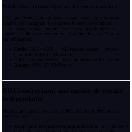
Publication automatique sur les réseaux sociaux
L’IA transforme chaque nouveau voyage au catalogue en posts
adaptés pour Instagram, Facebook et Pinterest : description
accrocheuse, hashtags pertinents, mise en page optimisée. Le
conseiller valide le contenu en un clic au lieu de passer 30 minutes
par publication.
Outils
: N8N + GPT-4 + API réseaux sociaux + outil de
planification (Buffer, Hootsuite)
Gain
: 5 à 8 heures/semaine économisées sur le marketing
Budget
: 100 à 250 EUR/mois
ROI concret pour une agence de voyage
indépendante
Prenons une agence avec 2 conseillers traitant 200 demandes de
devis par mois :
Temps administratif avant automatisation
: 55 % du temps
de travail, soit environ 22 heures/semaine par conseiller