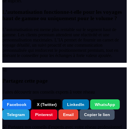
de logiciel.
L’automatisation fonctionne-t-elle pour les voyages
haut de gamme ou uniquement pour le volume ?
L’automatisation est meme plus rentable sur le segment haut de
gamme. Les clients premium attendent une réactivité et une
personnalisation maximales. L’IA permet de fournir un carnet de
voyage détaillé, un suivi proactif et une communication
personnalisée qui renforcent le positionnement premium, tout en
libérant le conseiller pour les échanges à forte valeur ajoutée.
🚀
Partagez cette page
Faites découvrir nos conseils experts à votre réseau
Facebook
X (Twitter)
LinkedIn
WhatsApp
Telegram
Pinterest
Email
Copier le lien
💡 Partagez nos conseils d'experts avec votre réseau professionnel