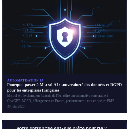
AUTOMATISATION IA
Pourquoi passer à Mistral AI : souveraineté des données et RGPD
pour les entreprises françaises
Mistral AI, le champion français de l'IA, offre une alternative souveraine à
ChatGPT. RGPD, hébergement en France, performances : tout ce que les PME
françaises doivent savoir.
30 juin 2026
Votre entreprise est-elle prête pour l'IA ?