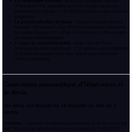
La saisonnalité extrême
: les pics de demandes (janvier-
février pour l’été, septembre pour les voyages de noces)
submergent les équipes. L’IA absorbe ces pics sans embauche
temporaire.
La personnalisation de masse
: chaque voyageur veut un
itinéraire “sur-mesure”, mais 80 % des demandes combinent
les memes briques (vol + hôtel + excursions). L’IA assemble
ces briques intelligemment.
Le taux de conversion faible
: seules 30 à 40 % des
demandes de devis aboutissent. L’IA relance automatiquement
et identifie les prospects les plus chauds pour concentrer
l’effort commercial.
Génération automatique d’itinéraires et
de devis
Des devis sur-mesure en 10 minutes au lieu de 2
heures
Problème
: construire un itinéraire personnalisé pour un couple qui
veut “15 jours au Japon en avril avec un budget de 5 000 EUR”