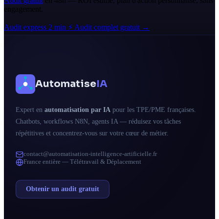
Audit gratuit
en 48h — ROI estimé, plan d'action personnalisé, sans
engagement.
Audit express 2 min ⚡
Audit complet gratuit →
Automatise
IA
Expert en
automatisation par IA
pour les TPE/PME françaises.
Chatbots, workflows N8N, agents IA — réduisez vos tâches
répétitives et concentrez-vous sur votre cœur de métier.
contact@automatisation-intelligence-artificielle.fr
France entière — Télétravail & Déplacement
Obtenir un audit gratuit