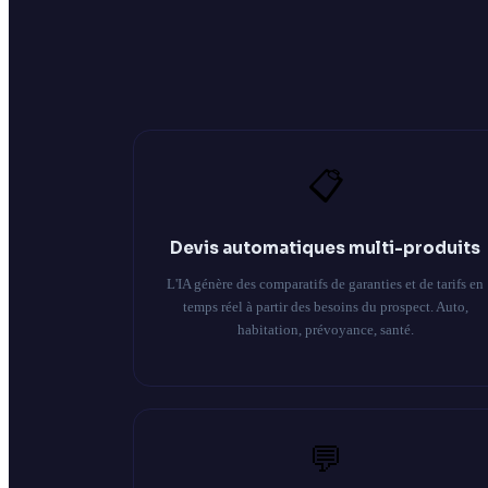
📋
Devis automatiques multi-produits
L'IA génère des comparatifs de garanties et de tarifs en
temps réel à partir des besoins du prospect. Auto,
habitation, prévoyance, santé.
💬