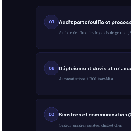
01
Audit portefeuille et proces
Analyse des flux, des logiciels de gestion (
02
Déploiement devis et relanc
Automatisations à ROI immédiat.
03
Sinistres et communication 
Gestion sinistres assistée, chatbot client.