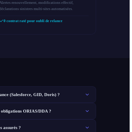
Alertes renouvellement, modifications effectif,
déclarations sinistres multi-sites automatisées.
0 contrat raté pour oubli de relance
rance (Salesforce, GID, Doris) ?
les obligations ORIAS/DDA ?
s assurés ?