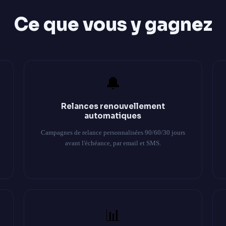
Ce que vous y gagnez
🔔
Relances renouvellement
automatiques
Campagnes de relance personnalisées 90/60/30 jours
avant l'échéance, par email et SMS.
📊