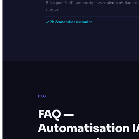
Bilan portefeuille automatique avec alertes résiliations
à risque.
2h économisées/semaine
FAQ
FAQ —
Automatisation I