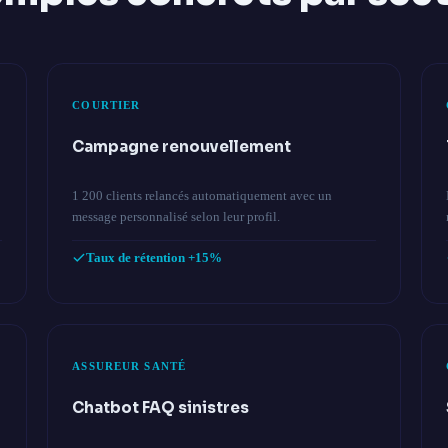
COURTIER
Campagne renouvellement
1 200 clients relancés automatiquement avec un
message personnalisé selon leur profil.
Taux de rétention +15%
ASSUREUR SANTÉ
Chatbot FAQ sinistres