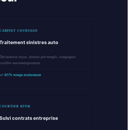
CABINET COURTAGE
Traitement sinistres auto
Déclaration reçue, dossier pré-rempli, compagnie
notifiée automatiquement.
-65% temps traitement
COURTIER BTOB
Suivi contrats entreprise