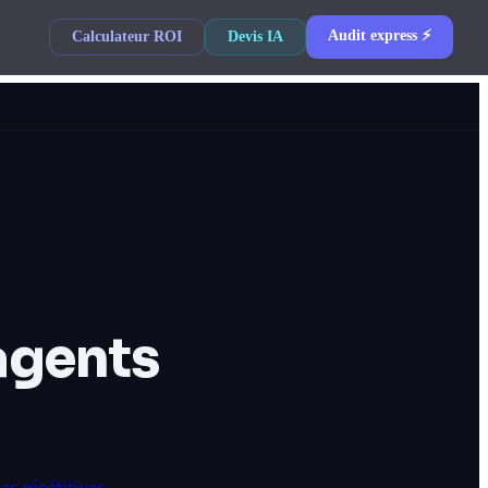
Audit express ⚡
Calculateur ROI
Devis IA
agents
es répétitives