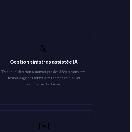
📂
Gestion sinistres assistée IA
Tri et qualification automatique des déclarations, pré-
remplissage des formulaires compagnie, suivi
automatisé du dossier.
✉️