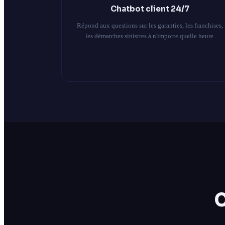
Chatbot client 24/7
Répond aux questions sur les garanties, les franchises,
les démarches sinistres à n'importe quelle heure.