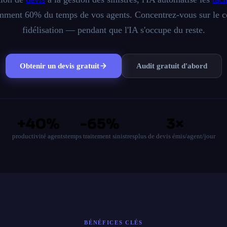
ment 60% du temps de vos agents. Concentrez-vous sur le co
fidélisation — pendant que l'IA s'occupe du reste.
Obtenir un devis gratuit
Audit gratuit d'abord
+40%
-65%
3×
productivité agents
temps traitement sinistres
plus de devis émis/agent/jour
BÉNÉFICES CLÉS