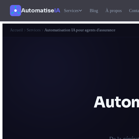
Automatise
IA
Services
Blog
À propos
Conta
Accueil
Services
Automatisation IA pour agents d'assurance
Autom
De la généra