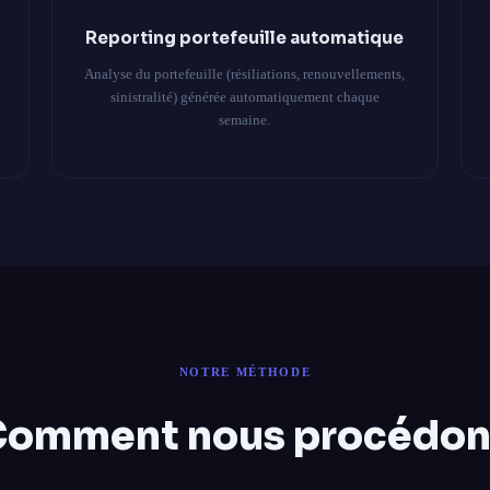
Reporting portefeuille automatique
Analyse du portefeuille (résiliations, renouvellements,
sinistralité) générée automatiquement chaque
semaine.
NOTRE MÉTHODE
Comment nous procédon