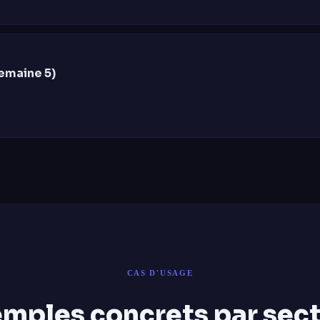
emaine 5)
CAS D'USAGE
mples concrets par sec