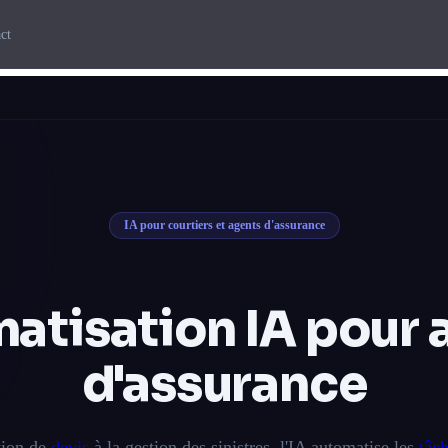
ct
IA pour courtiers et agents d'assurance
atisation IA pour
d'assurance
tion de
devis
à la gestion des sinistres, l'IA automatise les
tâch