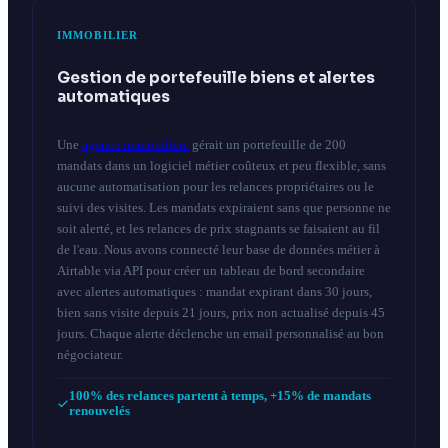
IMMOBILIER
Gestion de portefeuille biens et alertes
automatiques
Une
agence immobilière
gérait un portefeuille de 200
mandats dans un logiciel métier coûteux et peu flexible, sans
aucune automatisation pour les relances propriétaires ou le
suivi des visites. Les mandats expiraient sans que personne ne
soit alerté, et les relances de prix stagnants se faisaient au fil
de l'eau. Nous avons connecté leur base de données métier à
Airtable via API pour créer un tableau de bord secondaire
avec alertes automatiques : mandat expirant dans 30 jours,
bien sans visite depuis 21 jours, prix non actualisé depuis 45
jours. Chaque alerte déclenche un email personnalisé au bon
négociateur.
100% des relances partent à temps, +15% de mandats
renouvelés