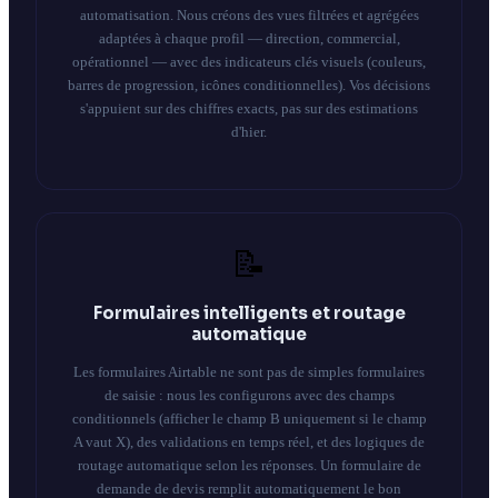
automatisation. Nous créons des vues filtrées et agrégées
adaptées à chaque profil — direction, commercial,
opérationnel — avec des indicateurs clés visuels (couleurs,
barres de progression, icônes conditionnelles). Vos décisions
s'appuient sur des chiffres exacts, pas sur des estimations
d'hier.
📝
Formulaires intelligents et routage
automatique
Les formulaires Airtable ne sont pas de simples formulaires
de saisie : nous les configurons avec des champs
conditionnels (afficher le champ B uniquement si le champ
A vaut X), des validations en temps réel, et des logiques de
routage automatique selon les réponses. Un formulaire de
demande de devis remplit automatiquement le bon