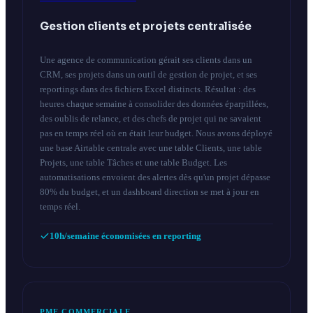
Gestion clients et projets centralisée
Une agence de communication gérait ses clients dans un
CRM, ses projets dans un outil de gestion de projet, et ses
reportings dans des fichiers Excel distincts. Résultat : des
heures chaque semaine à consolider des données éparpillées,
des oublis de relance, et des chefs de projet qui ne savaient
pas en temps réel où en était leur budget. Nous avons déployé
une base Airtable centrale avec une table Clients, une table
Projets, une table Tâches et une table Budget. Les
automatisations envoient des alertes dès qu'un projet dépasse
80% du budget, et un dashboard direction se met à jour en
temps réel.
10h/semaine économisées en reporting
PME COMMERCIALE