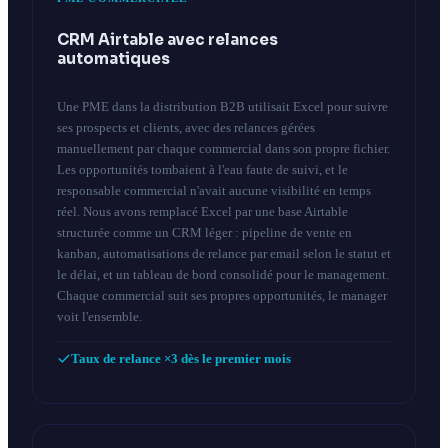
CRM Airtable avec relances
automatiques
Une PME dans la distribution B2B utilisait Excel pour suivre
ses prospects et clients, avec des relances gérées
manuellement par chaque commercial dans son propre fichier.
Les opportunités tombaient à l'eau faute de suivi, et le
responsable commercial n'avait aucune visibilité en temps
réel. Nous avons remplacé Excel par une base Airtable
structurée comme un CRM léger : pipeline de vente en
kanban, automatisations de relance par email selon le statut et
le délai, et un tableau de bord consolidé pour le management.
Chaque commercial suit ses propres opportunités, le manager
voit l'ensemble.
Taux de relance ×3 dès le premier mois