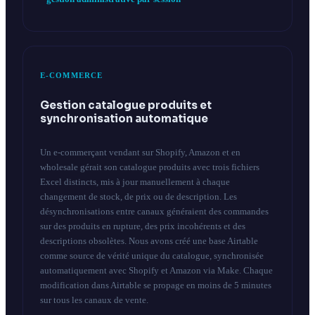
E-COMMERCE
Gestion catalogue produits et
synchronisation automatique
Un e-commerçant vendant sur Shopify, Amazon et en
wholesale gérait son catalogue produits avec trois fichiers
Excel distincts, mis à jour manuellement à chaque
changement de stock, de prix ou de description. Les
désynchronisations entre canaux généraient des commandes
sur des produits en rupture, des prix incohérents et des
descriptions obsolètes. Nous avons créé une base Airtable
comme source de vérité unique du catalogue, synchronisée
automatiquement avec Shopify et Amazon via Make. Chaque
modification dans Airtable se propage en moins de 5 minutes
sur tous les canaux de vente.