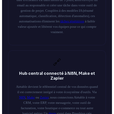
email au responsable et créer une tâche dans votre outil de
gestion de projet. Couplées à des modèles IA (résumé
automatique, classification, détection d'anomalies), ces
automatisations éliminent les
tâches répétitives
à faible
valeur ajoutée et libèrent vos équipes pour ce qui compte
vraiment.
🔗
Hub central connecté à N8N, Make et
Zapier
Airtable devient le référentiel central de vos données quand
il est correctement intégré à votre écosystème d'outils. Via
N8N
,
Make
ou
Zapier
, nous connectons Airtable à votre
CRM, votre ERP, votre messagerie, votre outil de
facturation, votre boutique e-commerce ou tout autre
logiciel métier. Un
devis
signé dans Pipedrive crée