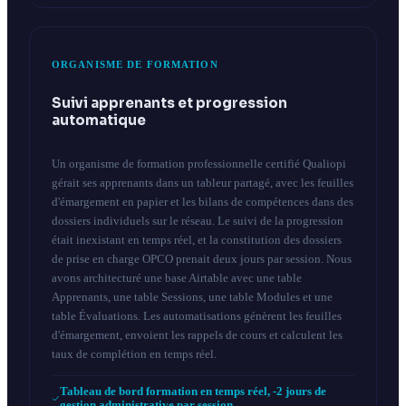
ORGANISME DE FORMATION
Suivi apprenants et progression
automatique
Un organisme de formation professionnelle certifié Qualiopi
gérait ses apprenants dans un tableur partagé, avec les feuilles
d'émargement en papier et les bilans de compétences dans des
dossiers individuels sur le réseau. Le suivi de la progression
était inexistant en temps réel, et la constitution des dossiers
de prise en charge OPCO prenait deux jours par session. Nous
avons architecturé une base Airtable avec une table
Apprenants, une table Sessions, une table Modules et une
table Évaluations. Les automatisations génèrent les feuilles
d'émargement, envoient les rappels de cours et calculent les
taux de complétion en temps réel.
Tableau de bord formation en temps réel, -2 jours de
gestion administrative par session