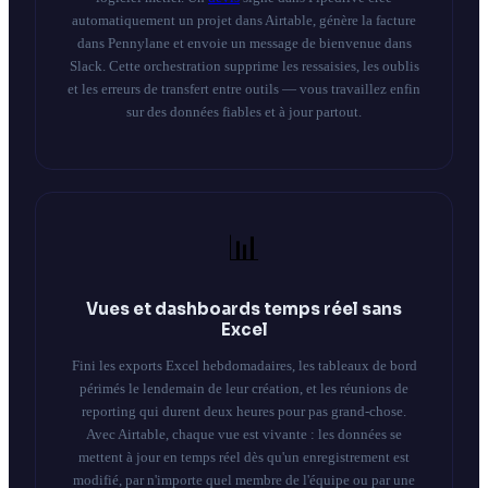
automatiquement un projet dans Airtable, génère la facture
dans Pennylane et envoie un message de bienvenue dans
Slack. Cette orchestration supprime les ressaisies, les oublis
et les erreurs de transfert entre outils — vous travaillez enfin
sur des données fiables et à jour partout.
📊
Vues et dashboards temps réel sans
Excel
Fini les exports Excel hebdomadaires, les tableaux de bord
périmés le lendemain de leur création, et les réunions de
reporting qui durent deux heures pour pas grand-chose.
Avec Airtable, chaque vue est vivante : les données se
mettent à jour en temps réel dès qu'un enregistrement est
modifié, par n'importe quel membre de l'équipe ou par une