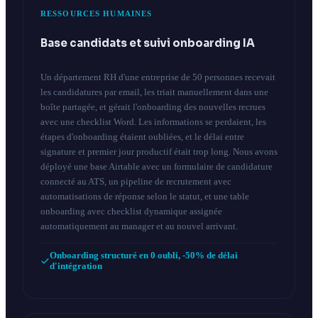
RESSOURCES HUMAINES
Base candidats et suivi onboarding IA
Un département RH d'une entreprise de 50 personnes recevait
les candidatures par email, les triait manuellement dans une
boîte partagée, et gérait l'onboarding des nouvelles recrues
avec une checklist Word. Les informations se perdaient, les
étapes d'onboarding étaient oubliées, et le délai entre
signature et premier jour productif était trop long. Nous avons
déployé une base Airtable avec un formulaire de candidature
connecté au ATS, un pipeline de recrutement avec
automatisations de réponse selon le statut, et une table
onboarding avec checklist dynamique assignée
automatiquement au manager et au nouvel arrivant.
Onboarding structuré en 0 oubli, -50% de délai
d'intégration