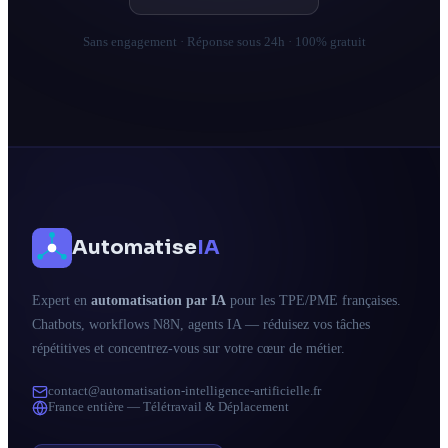
Sans engagement · Réponse sous 24h · 100% gratuit
Automatise
IA
Expert en
automatisation par IA
pour les TPE/PME françaises.
Chatbots, workflows N8N, agents IA — réduisez vos tâches
répétitives et concentrez-vous sur votre cœur de métier.
contact@automatisation-intelligence-artificielle.fr
France entière — Télétravail & Déplacement