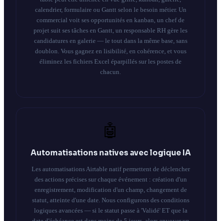
calendrier, formulaire ou Gantt selon le besoin métier. Un
commercial voit ses opportunités en kanban, un chef de
projet suit ses tâches en Gantt, un responsable RH gère les
candidatures en galerie — le tout dans la même base, sans
doublon. Vous gagnez en lisibilité, en cohérence, et vous
éliminez les fichiers Excel éparpillés sur les postes de
chacun.
🤖
Automatisations natives avec logique IA
Les automatisations Airtable natif permettent de déclencher
des actions précises sur chaque événement : création d'un
enregistrement, modification d'un champ, changement de
statut, atteinte d'une date. Nous configurons des conditions
logiques avancées — si le statut passe à 'Validé' ET que la
date d'échéance est dans moins de 5 jours, alors envoyer un