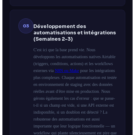
03
Développement des
automatisations et intégrations
(Semaines 2-3)
C'est ici que la base prend vie. Nous
développons les automatisations natives Airtable
(triggers, conditions, actions) et les workflows
externes via
N8N ou Make
pour les intégrations
plus complexes. Chaque automatisation est testée
en environnement de staging avec des données
réelles avant d'être mise en production. Nous
gérons également les cas d'erreur : que se passe-
t-il si un champ est vide, si une API externe est
indisponible, si un doublon est détecté ? La
robustesse des automatisations est aussi
importante que leur logique fonctionnelle — un
workflow qui plante silencieusement est pire que