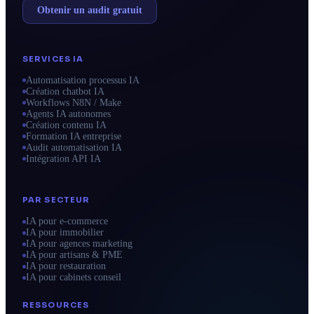
Obtenir un audit gratuit
SERVICES IA
Automatisation processus IA
Création chatbot IA
Workflows N8N / Make
Agents IA autonomes
Création contenu IA
Formation IA entreprise
Audit automatisation IA
Intégration API IA
PAR SECTEUR
IA pour e-commerce
IA pour immobilier
IA pour agences marketing
IA pour artisans & PME
IA pour restauration
IA pour cabinets conseil
RESSOURCES