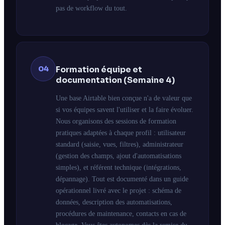
pas de workflow du tout.
04
Formation équipe et
documentation (Semaine 4)
Une base Airtable bien conçue n'a de valeur que
si vos équipes savent l'utiliser et la faire évoluer.
Nous organisons des sessions de formation
pratiques adaptées à chaque profil : utilisateur
standard (saisie, vues, filtres), administrateur
(gestion des champs, ajout d'automatisations
simples), et référent technique (intégrations,
dépannage). Tout est documenté dans un guide
opérationnel livré avec le projet : schéma de
données, description des automatisations,
procédures de maintenance, contacts en cas de