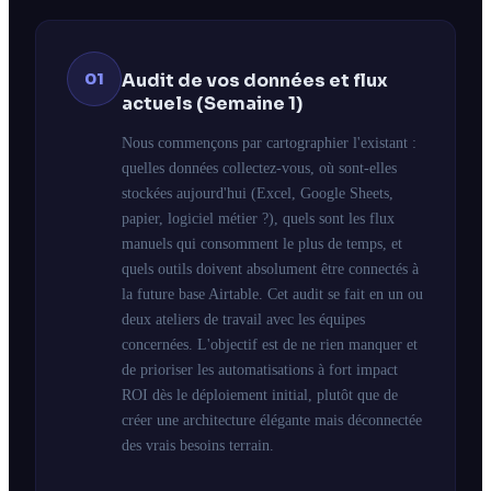
01
Audit de vos données et flux
actuels (Semaine 1)
Nous commençons par cartographier l'existant :
quelles données collectez-vous, où sont-elles
stockées aujourd'hui (Excel, Google Sheets,
papier, logiciel métier ?), quels sont les flux
manuels qui consomment le plus de temps, et
quels outils doivent absolument être connectés à
la future base Airtable. Cet audit se fait en un ou
deux ateliers de travail avec les équipes
concernées. L'objectif est de ne rien manquer et
de prioriser les automatisations à fort impact
ROI dès le déploiement initial, plutôt que de
créer une architecture élégante mais déconnectée
des vrais besoins terrain.