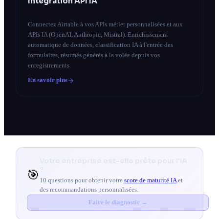
Intégration API IA
Connectez Airtable à vos APIs métier personnalisées et aux
APIs IA (OpenAI, Anthropic, Mistral). Enrichissement
automatique de données, classification IA à l'entrée des
formulaires, résumés générés à la volée depuis vos
enregistrements.
En savoir plus
Votre entreprise est-elle prête pour l'IA
?
🎯
10 questions pour obtenir votre
score de maturité IA
et
des recommandations personnalisées.
Faire le diagnostic →