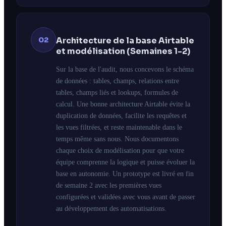
02
Architecture de la base Airtable
et modélisation (Semaines 1-2)
Sur la base de l'audit, nous concevons le schéma
de données : tables, champs, relations entre
tables, champs liés et lookups, formules de
calcul. Une bonne architecture Airtable évite la
duplication de données, facilite les requêtes et
les vues filtrées, et reste maintenable dans le
temps même sans nous. Nous documentons
chaque choix de modélisation pour que votre
équipe comprenne la logique et puisse évoluer la
base en autonomie. Un prototype est livré en fin
de semaine 2 avec les premières vues
configurées et validées avec vous avant de passer
au développement des automatisations.