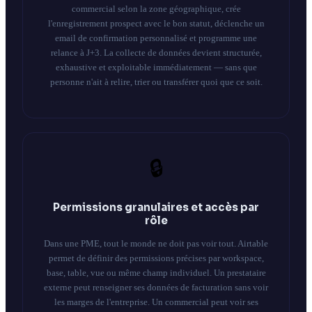
commercial selon la zone géographique, crée
l'enregistrement prospect avec le bon statut, déclenche un
email de confirmation personnalisé et programme une
relance à J+3. La collecte de données devient structurée,
exhaustive et exploitable immédiatement — sans que
personne n'ait à relire, trier ou transférer quoi que ce soit.
🔒
Permissions granulaires et accès par
rôle
Dans une PME, tout le monde ne doit pas voir tout. Airtable
permet de définir des permissions précises par workspace,
base, table, vue ou même champ individuel. Un prestataire
externe peut renseigner ses données de facturation sans voir
les marges de l'entreprise. Un commercial peut voir ses