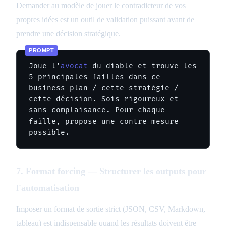
Demander au modèle de jouer le contradicteur de vos
propres idées est un outil de validation puissant avant de
prendre une décision stratégique.
Joue l'
avocat
 du diable et trouve les 
5 principales failles dans ce 
business plan / cette stratégie / 
cette décision. Sois rigoureux et 
sans complaisance. Pour chaque 
faille, propose une contre-mesure 
possible.
7. Format forcing — Structurer les outputs pour
l'automatisation
Imposer un format de sortie strict (JSON, CSV, Markdown,
tableau) est indispensable quand les résultats doivent être