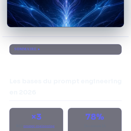
SOMMAIRE
Les bases du prompt engineering
en 2026
×3
78%
ROI
prompt engineering
:
Des erreurs IA