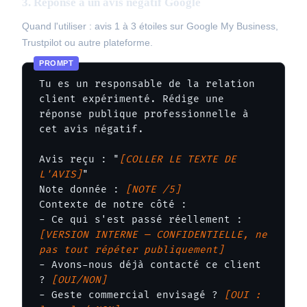
3. Réponse à un avis négatif Google
Quand l'utiliser : avis 1 à 3 étoiles sur Google My Business,
Trustpilot ou autre plateforme.
Tu es un responsable de la relation 
client expérimenté. Rédige une 
réponse publique professionnelle à 
cet avis négatif.

Avis reçu : "
[COLLER LE TEXTE DE 
L'AVIS]
"

Note donnée : 
[NOTE /5]
Contexte de notre côté :

- Ce qui s'est passé réellement : 
[VERSION INTERNE — CONFIDENTIELLE, ne 
pas tout répéter publiquement]
- Avons-nous déjà contacté ce client 
? 
[OUI/NON]
- Geste commercial envisagé ? 
[OUI : 