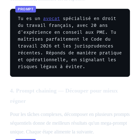
Tu es un 
avocat
 spécialisé en droit 
du travail français, avec 20 ans 
d'expérience en conseil aux PME. Tu 
maîtrises parfaitement le Code du 
travail 2026 et les jurisprudences 
récentes. Réponds de manière pratique 
et opérationnelle, en signalant les 
risques légaux à éviter.
4. Prompt chaining — Découper pour mieux
régner
Pour les tâches complexes, décomposer en plusieurs prompts
séquentiels donne de meilleurs résultats qu'un mega-prompt
unique. Chaque étape alimente la suivante.