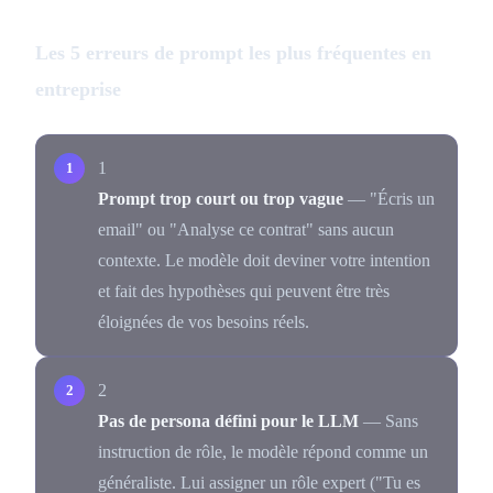
Les 5 erreurs de prompt les plus fréquentes en
entreprise
1
Prompt trop court ou trop vague
— "Écris un
email" ou "Analyse ce contrat" sans aucun
contexte. Le modèle doit deviner votre intention
et fait des hypothèses qui peuvent être très
éloignées de vos besoins réels.
2
Pas de persona défini pour le LLM
— Sans
instruction de rôle, le modèle répond comme un
généraliste. Lui assigner un rôle expert ("Tu es