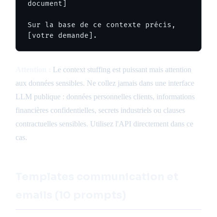
document]

Sur la base de ce contexte précis, 
[votre demande].
Attention :
Le context stuffing est puissant mais attention
aux données sensibles. Ne collez jamais dans une interface
LLM publique : données personnelles clients, informations
financières confidentielles, secrets industriels ou clauses
contractuelles sensibles. Utilisez l'API directement dans ce
cas.
Templates communication et
emails (10 prompts)