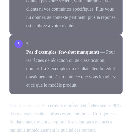
connaît pas votre secteur, votre entreprise, vos
clients ni vos contraintes spécifiques. Plus vous
lui donnez de contexte pertinent, plus la réponse
est calibrée à votre réalité.
5
Pas d'exemples (few-shot manquant)
— Pour
les tâches de rédaction ou de classification,
donner 1 à 3 exemples du résultat attendu réduit
drastiquement l'écart entre ce que vous imaginez
et ce que le modèle produit.
Bon à savoir :
Ces 5 erreurs représentent à elles seules 90%
des mauvais résultats observés en entreprise. Corriger ces
fondamentaux avant d'explorer les techniques avancées
multiplie immédiatement la qualité des outputs.