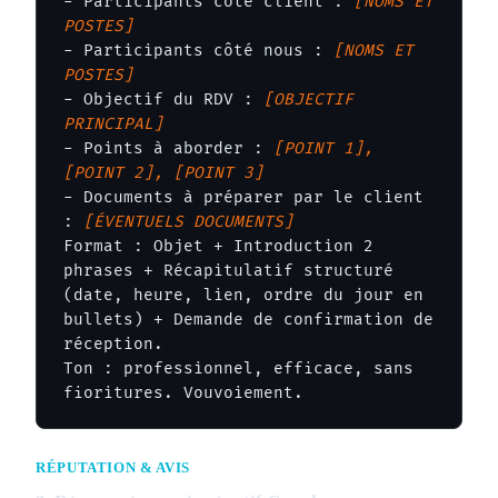
- Participants côté client : 
[NOMS ET 
POSTES]
- Participants côté nous : 
[NOMS ET 
POSTES]
- Objectif du RDV : 
[OBJECTIF 
PRINCIPAL]
- Points à aborder : 
[POINT 1], 
[POINT 2], [POINT 3]
- Documents à préparer par le client 
: 
[ÉVENTUELS DOCUMENTS]
Format : Objet + Introduction 2 
phrases + Récapitulatif structuré 
(date, heure, lien, ordre du jour en 
bullets) + Demande de confirmation de 
réception.

Ton : professionnel, efficace, sans 
fioritures. Vouvoiement.
RÉPUTATION & AVIS