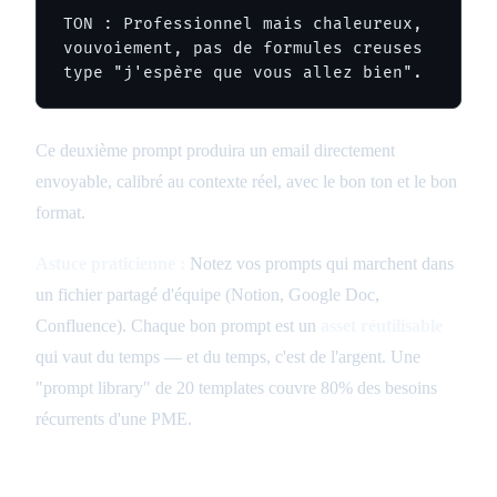
TON : Professionnel mais chaleureux, 
vouvoiement, pas de formules creuses 
type "j'espère que vous allez bien".
Ce deuxième prompt produira un email directement
envoyable, calibré au contexte réel, avec le bon ton et le bon
format.
Astuce praticienne :
Notez vos prompts qui marchent dans
un fichier partagé d'équipe (Notion, Google Doc,
Confluence). Chaque bon prompt est un
asset réutilisable
qui vaut du temps — et du temps, c'est de l'argent. Une
"prompt library" de 20 templates couvre 80% des besoins
récurrents d'une PME.