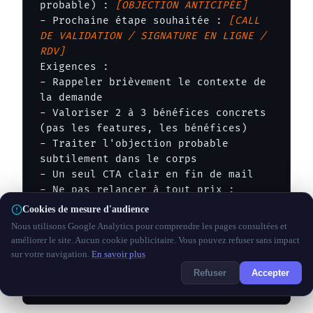
probable) : 
[OBJECTION ANTICIPÉE]
- Prochaine étape souhaitée : 
[CALL 
DE VALIDATION / SIGNATURE EN LIGNE / 
RDV]
Exigences :

- Rappeler brièvement le contexte de 
la demande

- Valoriser 2 à 3 bénéfices concrets 
(pas les features, les bénéfices)

- Traiter l'objection probable 
subtilement dans le corps

- Un seul CTA clair en fin de mail

- Ne pas relancer à tout prix : 
laisser respirer la décision

Cookies de mesure d'audience
Nous utilisons Google Analytics pour comprendre les pages consultées et
Format : Objet percutant + Corps 150 
améliorer le site. Aucun cookie publicitaire. Vous pouvez refuser sans impact
mots + CTA.

sur votre navigation.
En savoir plus
Ton : confiant, orienté valeur, sans 
Refuser
Accepter
pression commerciale agressive.