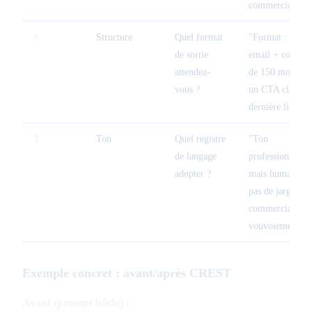
commerciale..."
S
Structure
Quel format
"Format : objet
de sortie
email + corps
attendez-
de 150 mots +
vous ?
un CTA clair en
dernière ligne"
T
Ton
Quel registre
"Ton
de langage
professionnel
adopter ?
mais humain,
pas de jargon
commercial,
vouvoiement"
Exemple concret : avant/après CREST
Avant (prompt bâclé) :