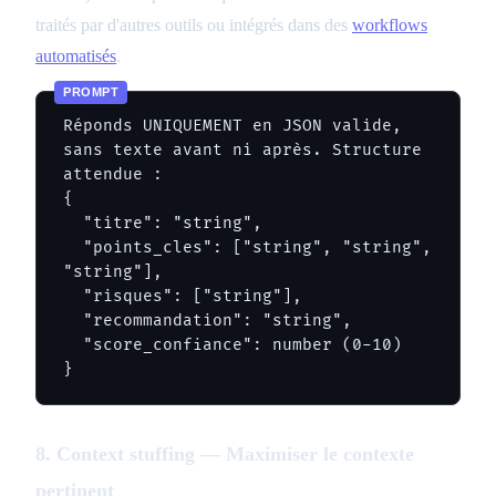
traités par d'autres outils ou intégrés dans des
workflows
automatisés
.
Réponds UNIQUEMENT en JSON valide, 
sans texte avant ni après. Structure 
attendue :

{

  "titre": "string",

  "points_cles": ["string", "string", 
"string"],

  "risques": ["string"],

  "recommandation": "string",

  "score_confiance": number (0-10)

}
8. Context stuffing — Maximiser le contexte
pertinent