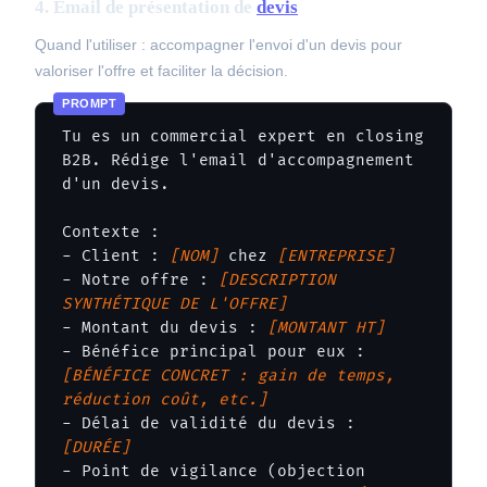
4. Email de présentation de
devis
Quand l'utiliser : accompagner l'envoi d'un devis pour
valoriser l'offre et faciliter la décision.
Tu es un commercial expert en closing 
B2B. Rédige l'email d'accompagnement 
d'un devis.

Contexte :

- Client : 
[NOM]
 chez 
[ENTREPRISE]
- Notre offre : 
[DESCRIPTION 
SYNTHÉTIQUE DE L'OFFRE]
- Montant du devis : 
[MONTANT HT]
- Bénéfice principal pour eux : 
[BÉNÉFICE CONCRET : gain de temps, 
réduction coût, etc.]
- Délai de validité du devis : 
[DURÉE]
- Point de vigilance (objection 