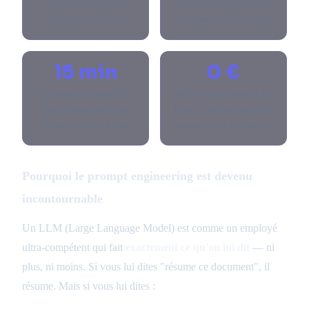
qualité des résultats
proviennent d'un prompt
multipliée en moyenne
mal formulé ou incomplet
15 min
0 €
Gagnées par jour grâce à
De coût pour maîtriser les
des prompts précis qui
bases — uniquement de la
évitent les allers-retours
pratique et de la méthode
Pourquoi le prompt engineering est devenu
incontournable
Un LLM (Large Language Model) est comme un employé
ultra-compétent qui fait
exactement ce qu'on lui dit
— ni
plus, ni moins. Si vous lui dites "résume ce document", il
résume. Mais si vous lui dites :