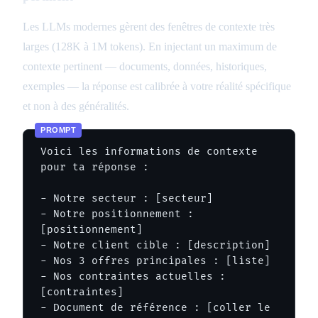
Les LLMs modernes gèrent des fenêtres de contexte très
larges (128K à 1M tokens). En injectant un maximum de
contexte pertinent — documents, données, historiques,
exemples — la réponse est calibrée à votre réalité spécifique
et non à des généralités.
Voici les informations de contexte 
pour ta réponse :

- Notre secteur : [secteur]

- Notre positionnement : 
[positionnement]

- Notre client cible : [description]

- Nos 3 offres principales : [liste]

- Nos contraintes actuelles : 
[contraintes]

- Document de référence : [coller le 