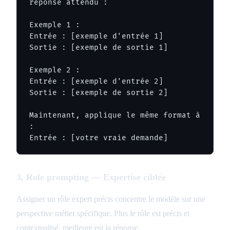
réponse attendu :

Exemple 1 :

Entrée : [exemple d'entrée 1]

Sortie : [exemple de sortie 1]

Exemple 2 :

Entrée : [exemple d'entrée 2]

Sortie : [exemple de sortie 2]

Maintenant, applique le même format à 
:

Entrée : [votre vraie demande]
3. Role prompting — Expertise ciblée
Assigner un rôle expert précis concentre le modèle sur une
perspective métier spécifique. Plus le rôle est précis et
contextualisé, meilleure est la réponse.