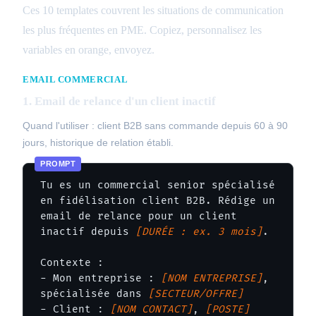
Ces 10 templates couvrent les situations de communication
les plus fréquentes en PME. Copiez, personnalisez les
variables en orange, envoyez.
EMAIL COMMERCIAL
1. Email de relance d'un client inactif
Quand l'utiliser : client B2B sans commande depuis 60 à 90
jours, historique de relation établi.
Tu es un commercial senior spécialisé 
en fidélisation client B2B. Rédige un 
email de relance pour un client 
inactif depuis 
[DURÉE : ex. 3 mois]
.

Contexte :

- Mon entreprise : 
[NOM ENTREPRISE]
, 
spécialisée dans 
[SECTEUR/OFFRE]
- Client : 
[NOM CONTACT]
, 
[POSTE]