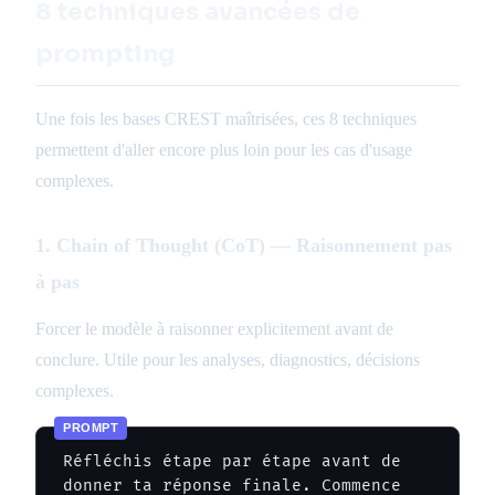
8 techniques avancées de
prompting
Une fois les bases CREST maîtrisées, ces 8 techniques
permettent d'aller encore plus loin pour les cas d'usage
complexes.
1. Chain of Thought (CoT) — Raisonnement pas
à pas
Forcer le modèle à raisonner explicitement avant de
conclure. Utile pour les analyses, diagnostics, décisions
complexes.
Réfléchis étape par étape avant de 
donner ta réponse finale. Commence 