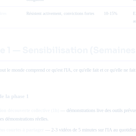
ires
Résistent activement, convictions fortes
10-15%
E
a
e 1 — Sensibilisation (Semaines
tout le monde comprend ce qu'est l'IA, ce qu'elle fait et ce qu'elle ne 
de la phase 1
ion découverte collective (1h)
— démonstrations live des outils prévus
s démonstrations réelles.
os courtes à partager
— 2-3 vidéos de 5 minutes sur l'IA au quotidien