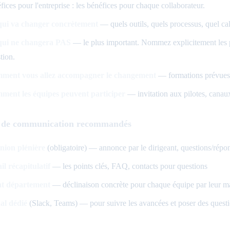
fices pour l'entreprise : les bénéfices pour chaque collaborateur.
qui va changer concrètement
— quels outils, quels processus, quel cal
qui ne changera PAS
— le plus important. Nommez explicitement les pos
tion.
ment vous allez accompagner le changement
— formations prévues, s
ment les équipes peuvent participer
— invitation aux pilotes, canaux
 de communication recommandés
nion plénière
(obligatoire) — annonce par le dirigeant, questions/répon
l récapitulatif
— les points clés, FAQ, contacts pour questions
nt département
— déclinaison concrète pour chaque équipe par leur m
al dédié
(Slack, Teams) — pour suivre les avancées et poser des quest