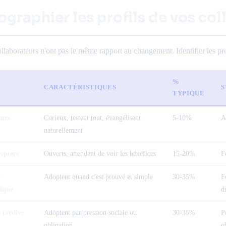
ographier les profils de vos co
llaborateurs n'ont pas le même rapport au changement. Identifier les prof
%
L
CARACTÉRISTIQUES
S
TYPIQUE
eurs
Curieux, testent tout, évangélisent
5-10%
A
naturellement
opters
Ouverts, attendent de voir les bénéfices
15-20%
F
é
Adoptent quand c'est prouvé et simple
30-35%
F
ique
d
 tardive
Adoptent par pression sociale ou
30-35%
P
obligation
o