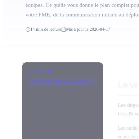
équipes. Ce guide vous donne le plan complet pour 
votre PME, de la communication initiale au déplo
14 min de lecture
Mis à jour le 2026-04-17
SOMMAIRE
Le vrai défi : l'humain, pas la tech
Le vr
5 résistances classiques à l'IA
Plan de communication interne
Les dirigea
Cartographier les profils
C'est l'inv
Phase 1 — Sensibilisation
Phase 2 — Formation pratique
Les outils
Phase 3 — Pilote contrôlé
en gestion