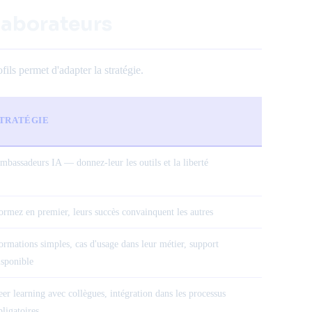
llaborateurs
ils permet d'adapter la stratégie.
TRATÉGIE
mbassadeurs IA — donnez-leur les outils et la liberté
ormez en premier, leurs succès convainquent les autres
ormations simples, cas d'usage dans leur métier, support
isponible
eer learning avec collègues, intégration dans les processus
bligatoires