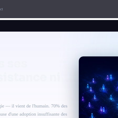
ct
s ses
sistance ni
gie — il vient de l'humain. 70% des
use d'une adoption insuffisante des