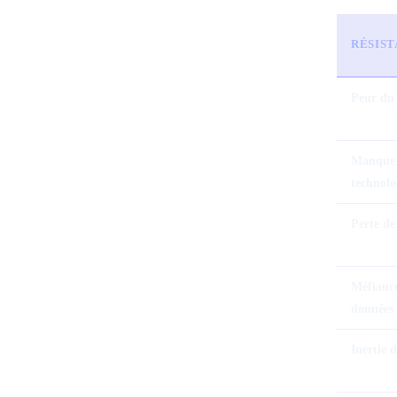
RÉSIS
Peur du 
Manque 
technolo
Perte de
Méfiance
données
Inertie 