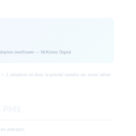
adoption insuffisante — McKinsey Digital
OI
. L'adoption est donc la priorité numéro un, avant même
en PME
les anticipez.