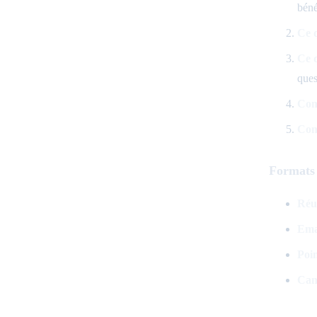
béné
Ce 
Ce 
ques
Com
Com
Formats
Réu
Emai
Poi
Can