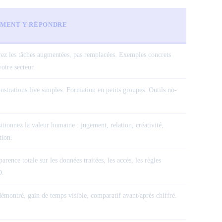
MENT Y RÉPONDRE
ez les tâches augmentées, pas remplacées. Exemples concrets
otre secteur.
strations live simples. Formation en petits groupes. Outils no-
itionnez la valeur humaine : jugement, relation, créativité,
tion.
arence totale sur les données traitées, les accès, les règles
.
émontré, gain de temps visible, comparatif avant/après chiffré.