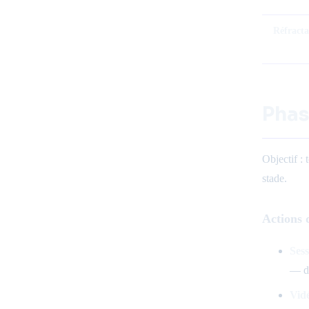
Réfracta
Phas
Objectif : 
stade.
Actions 
Sess
— de
Vidé