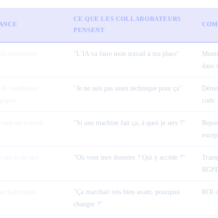
CE QUE LES COLLABORATEURS
TANCE
COM
PENSENT
licenciement
"L'IA va faire mon travail à ma place"
Montr
dans v
de confiance
"Je ne suis pas assez technique pour ça"
Démon
gique
code.
 sens au travail
"Si une machine fait ça, à quoi je sers ?"
Repos
excep
 vis-à-vis des
"Où vont mes données ? Qui y accède ?"
Transp
RGPD
des habitudes
"Ça marchait très bien avant, pourquoi
ROI d
changer ?"