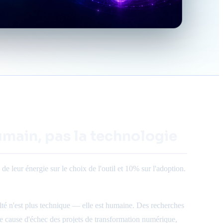
'humain, pas la technologie
de leur énergie sur le choix de l'outil et 10% sur l'adoption.
ulté n'est plus technique — elle est humaine. Des recherches
re cause d'échec des projets de transformation numérique,