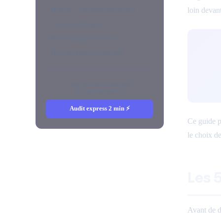
Phase 4 — Déploiement général
loin devan
Les ambassadeurs IA
KPIs d'adoption à suivre
Plans par taille d'entreprise
Quel est votre potentiel
d'automatisation ?
Audit express 2 min ⚡
Ce guide p
le choix de 
Les 
Avant de dé