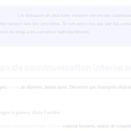
 savoir :
Les résistances les plus fortes viennent souvent des collaborat
 plus menacé dans leur perception. Ils sont aussi ceux qui, une fois con
issez du temps à les convaincre individuellement.
lan de communication interne 
quez
avant
de déployer, jamais après. Découvrir que l'entreprise déploie
ages à passer, dans l'ordre
rquoi nous introduisons l'IA
— contexte business, enjeux de compétiti