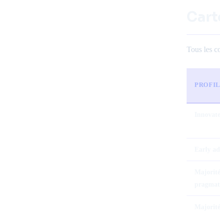
Cart
Tous les co
PROFI
Innovat
Early ad
Majorit
pragmat
Majorité