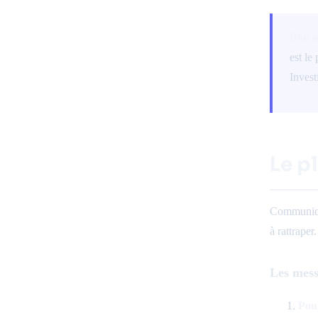
Bon à
est le
Invest
Le p
Communi
à rattraper.
Les mess
Pou