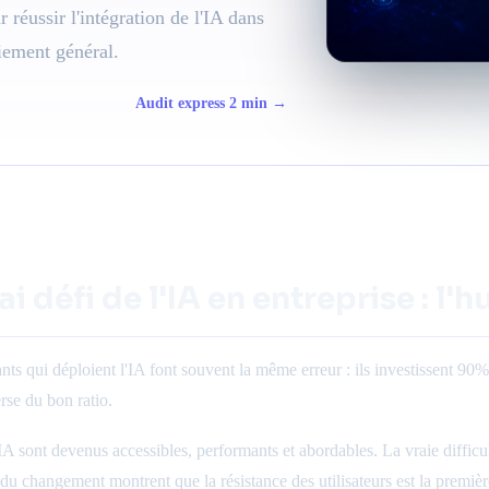
réussir l'intégration de l'IA dans
iement général.
Audit express 2 min →
ai défi de l'IA en entreprise : l
nts qui déploient l'IA font souvent la même erreur : ils investissent 90% 
erse du bon ratio.
 IA sont devenus accessibles, performants et abordables. La vraie diffic
 du changement montrent que la résistance des utilisateurs est la premiè