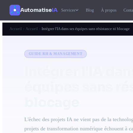
Automatise
IA
Services
Blog
À propos
Conta
Accueil
Accueil
Intégrer l'IA dans ses équipes sans résistance ni blocage
GUIDE RH & MANAGEMENT
Intégrer l'IA dan
équipes
sans ré
blocage
L'échec des projets IA ne vient pas de la technolo
projets de transformation numérique échouent à ca