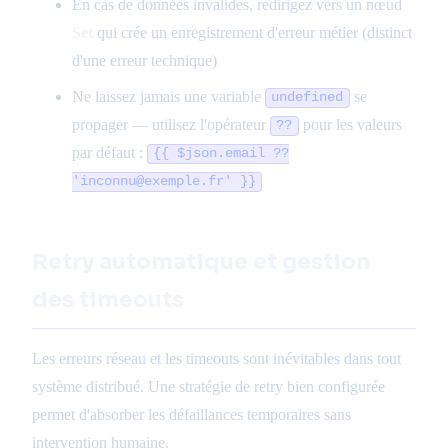
En cas de données invalides, redirigez vers un nœud
Set
qui crée un enregistrement d'erreur métier (distinct
d'une erreur technique)
Ne laissez jamais une variable
se
undefined
propager — utilisez l'opérateur
pour les valeurs
??
par défaut :
{{ $json.email ??
'inconnu@exemple.fr' }}
Retry automatique et gestion
des timeouts
Les erreurs réseau et les timeouts sont inévitables dans tout
système distribué. Une stratégie de retry bien configurée
permet d'absorber les défaillances temporaires sans
intervention humaine.