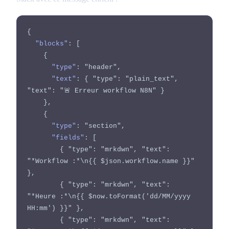
{

"blocks"
: [

    {

"type"
: "header",

"text"
: { "type": "plain_text", 
"text": "🚨 Erreur workflow N8N" }

    },

    {

"type"
: "section",

"fields"
: [

        { "type": "mrkdwn", "text": 
"*Workflow :*\n{{ $json.workflow.name }}" 
},

        { "type": "mrkdwn", "text": 
"*Heure :*\n{{ $now.toFormat('dd/MM/yyyy 
HH:mm') }}" },

        { "type": "mrkdwn", "text": 