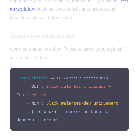
importantes pour la fiabilité en production. Il permet de
créer
un workflow
dédié qui se déclenche automatiquement
lorsqu'un autre workflow échoue.
Architecture recommandée
Créez un unique workflow "Gestionnaire d'erreurs global"
avec cette structure :
Error Trigger
→
IF (erreur critique?)
→ OUI :
Slack #alertes-critiques +
Email équipe
→ NON :
Slack #alertes-dev uniquement
→ (les deux) :
Insérer en base de
données d'erreurs