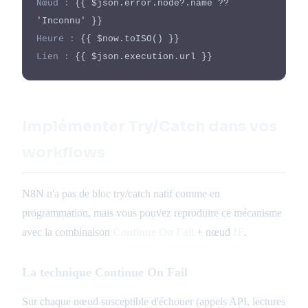
Nœud :
{{ $json.error.node?.name ??
'Inconnu' }}
Heure :
{{ $now.toISO() }}
Lien :
{{ $json.execution.url }}
Implémenter Try/Catch dans vos
workflows
N8N n'a pas de bloc try/catch natif comme en
programmation, mais vous pouvez reproduire ce mécanisme
avec la combinaison
Continue On Fail
+ nœud
IF
.
La technique Continue On Fail
Sur chaque nœud susceptible d'échouer (appels API, lectures