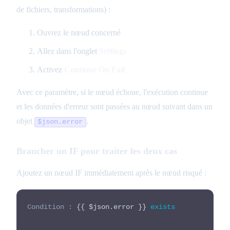
de fichiers, transformations) :
Ouvrez le nœud concerné
Allez dans l'onglet
Settings
Activez
Continue On Fail
Avec ce paramètre, si le nœud échoue, l'exécution continue
et les données d'erreur sont passées au nœud suivant dans un
objet
.
$json.error
Brancher un IF pour traiter les deux cas
Ajoutez un nœud IF immédiatement après le nœud risqué :
Condition :
{{ $json.error }}
exists