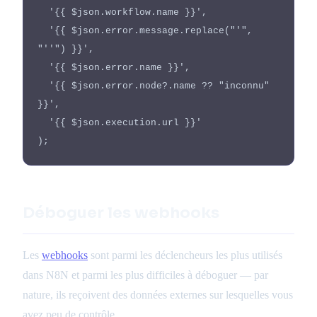
'{{ $json.workflow.name }}',
'{{ $json.error.message.replace("'",
"''") }}',
'{{ $json.error.name }}',
'{{ $json.error.node?.name ?? "inconnu"
}}',
'{{ $json.execution.url }}'
);
Déboguer les webhooks
Les
webhooks
sont parmi les déclencheurs les plus utilisés
dans N8N et parmi les plus difficiles à déboguer — par
nature, ils reçoivent des données externes sur lesquelles vous
avez peu de contrôle.