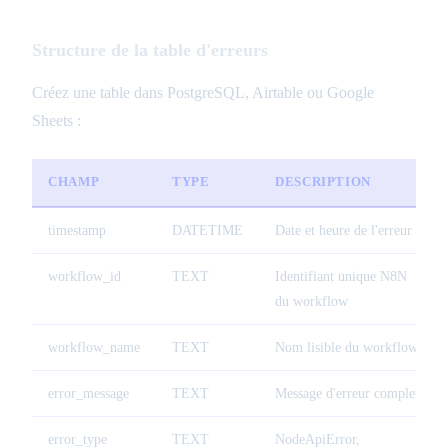
Structure de la table d'erreurs
Créez une table dans PostgreSQL, Airtable ou Google
Sheets :
CHAMP
TYPE
DESCRIPTION
timestamp
DATETIME
Date et heure de l'erreur
workflow_id
TEXT
Identifiant unique N8N
du workflow
workflow_name
TEXT
Nom lisible du workflow
error_message
TEXT
Message d'erreur complet
error_type
TEXT
NodeApiError,