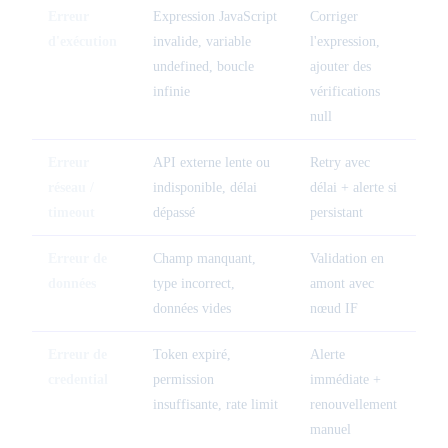
Erreur
Expression JavaScript
Corriger
d'exécution
invalide, variable
l'expression,
undefined, boucle
ajouter des
infinie
vérifications
null
Erreur
API externe lente ou
Retry avec
réseau /
indisponible, délai
délai + alerte si
timeout
dépassé
persistant
Erreur de
Champ manquant,
Validation en
données
type incorrect,
amont avec
données vides
nœud IF
Erreur de
Token expiré,
Alerte
credential
permission
immédiate +
insuffisante, rate limit
renouvellement
manuel