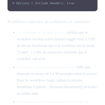
# Options > Include Headers: true
Problèmes courants de webhooks et solutions
Le webhook ne déclenche pas
: vérifiez que le
workflow est bien activé (bouton toggle vert). L'URL
de test ne fonctionne que si le workflow est en mode
"Listen". L'URL de production nécessite que le
workflow soit actif.
Le service externe reçoit un timeout
: N8N doit
répondre en moins de 5 à 30 secondes selon le service.
Pour les workflows longs, utilisez la réponse
immédiate (Options > Respond Immediately) et traitez
en arrière-plan.
Les données ne correspondent pas à ce qu'on