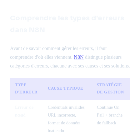
Comprendre les types d'erreurs
dans N8N
Avant de savoir comment gérer les erreurs, il faut
comprendre d'où elles viennent.
N8N
distingue plusieurs
catégories d'erreurs, chacune avec ses causes et ses solutions.
TYPE
STRATÉGIE
CAUSE TYPIQUE
D'ERREUR
DE GESTION
Erreur de
Credentials invalides,
Continue On
nœud
URL incorrecte,
Fail + branche
format de données
de fallback
inattendu