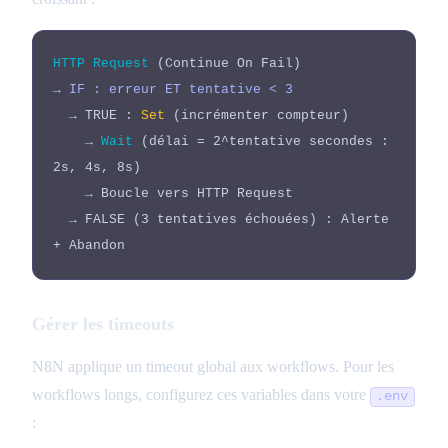
HTTP Request
(Continue On Fail)
→
IF : erreur ET tentative < 3
→ TRUE :
Set
(incrémenter compteur)
→
Wait
(délai = 2^tentative secondes :
2s, 4s, 8s)
→ Boucle vers HTTP Request
→ FALSE (3 tentatives échouées) : Alerte
+ Abandon
Gérer les timeouts
N8N applique un timeout global aux workflows. Pour les
workflows longs, configurez ces variables dans votre
.env
: