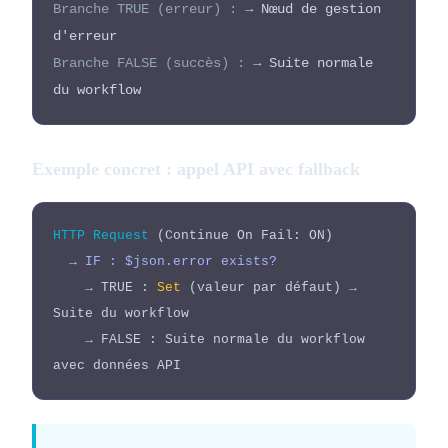
Branche TRUE (erreur) :
→ Nœud de gestion
d'erreur
Branche FALSE (succès) :
→ Suite normale
du workflow
Exemple concret : appel API avec fallback
HTTP Request
(Continue On Fail: ON)
→
IF : $json.error exists?
→ TRUE :
Set
(valeur par défaut) →
Suite du workflow
→ FALSE : Suite normale du workflow
avec données API