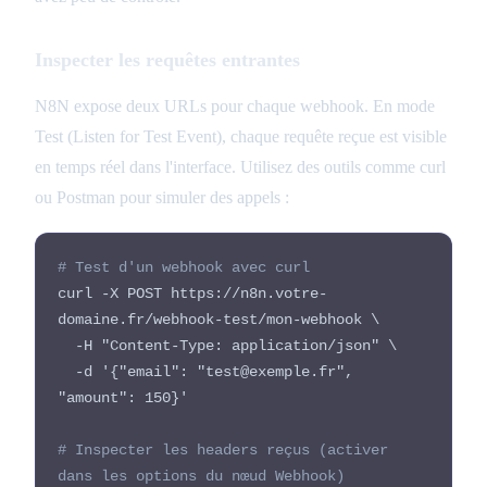
Inspecter les requêtes entrantes
N8N expose deux URLs pour chaque webhook. En mode
Test (Listen for Test Event), chaque requête reçue est visible
en temps réel dans l'interface. Utilisez des outils comme curl
ou Postman pour simuler des appels :
# Test d'un webhook avec curl
curl -X POST https://n8n.votre-
domaine.fr/webhook-test/mon-webhook \
-H "Content-Type: application/json" \
-d '{"email": "test@exemple.fr",
"amount": 150}'
# Inspecter les headers reçus (activer
dans les options du nœud Webhook)