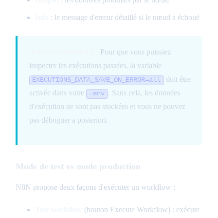
Info
: le message d'erreur détaillé si le nœud a échoué
Astuce AutomateIA :
Pour que vous puissiez
inspecter les exécutions passées, la variable
doit être
EXECUTIONS_DATA_SAVE_ON_ERROR=all
activée dans votre
. Sans cela, les données
.env
d'exécution ne sont pas stockées et vous ne pouvez
pas déboguer a posteriori.
Mode de test vs mode production
N8N propose deux façons d'exécuter un workflow :
Test workflow
(bouton Execute Workflow) : exécute