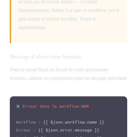
ne crée pas de boucle infinie — il s'arrête
silencieusement. Veillez à ce que ce workflow soit le
plus simple et robuste possible. Testez-le
régulièrement.
Message d'alerte bien formaté
Dans le nœud Slack ou Email de votre gestionnaire
d'erreurs, utilisez ces expressions pour un message informatif
:
🚨
Erreur dans le workflow N8N
Workflow :
{{ $json.workflow.name }}
Erreur :
{{ $json.error.message }}