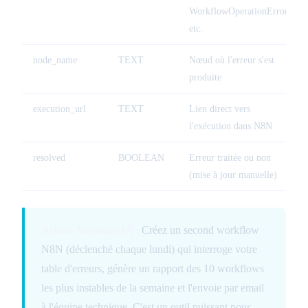
WorkflowOperationError,
etc.
node_name
TEXT
Nœud où l'erreur s'est
produite
execution_url
TEXT
Lien direct vers
l'exécution dans N8N
resolved
BOOLEAN
Erreur traitée ou non
(mise à jour manuelle)
Astuce AutomateIA :
Créez un second workflow
N8N (déclenché chaque lundi) qui interroge votre
table d'erreurs, génère un rapport des 10 workflows
les plus instables de la semaine et l'envoie par email
à l'équipe technique. C'est un outil puissant pour