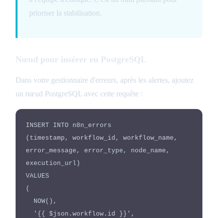
prioriser la stabilisation.
Nœud pour insérer en PostgreSQL
Dans votre gestionnaire d'erreurs, après les alertes, ajoutez
un nœud PostgreSQL avec cette requête :
INSERT INTO n8n_errors
(timestamp, workflow_id, workflow_name,
error_message, error_type, node_name,
execution_url)
VALUES
(
NOW(),
'{{ $json.workflow.id }}',