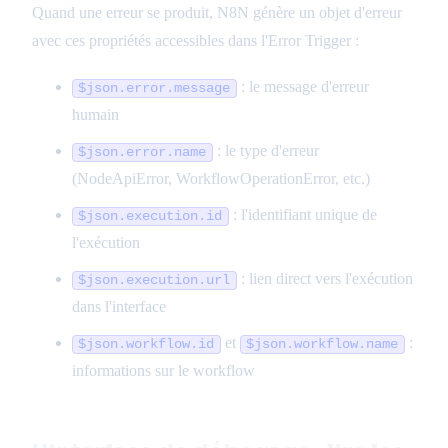
Quand une erreur se produit, N8N génère un objet d'erreur
avec ces propriétés accessibles dans l'Error Trigger :
: le message d'erreur
$json.error.message
humain
: le type d'erreur
$json.error.name
(NodeApiError, WorkflowOperationError, etc.)
: l'identifiant unique de
$json.execution.id
l'exécution
: lien direct vers l'exécution
$json.execution.url
dans l'interface
et
:
$json.workflow.id
$json.workflow.name
informations sur le workflow