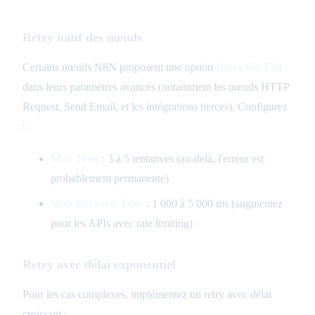
Retry natif des nœuds
Certains nœuds N8N proposent une option
Retry On Fail
dans leurs paramètres avancés (notamment les nœuds HTTP
Request, Send Email, et les intégrations tierces). Configurez
:
Max Tries
: 3 à 5 tentatives (au-delà, l'erreur est
probablement permanente)
Wait Between Tries
: 1 000 à 5 000 ms (augmentez
pour les APIs avec rate limiting)
Retry avec délai exponentiel
Pour les cas complexes, implémentez un retry avec délai
croissant :