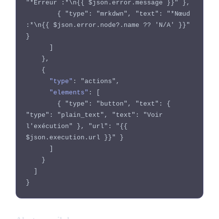
"*Erreur :*\n{{ $json.error.message }}" },

        { "type": "mrkdwn", "text": "*Nœud 
:*\n{{ $json.error.node?.name ?? 'N/A' }}" 
}

      ]

    },

    {

"type"
: "actions",

"elements"
: [

        { "type": "button", "text": { 
"type": "plain_text", "text": "Voir 
l'exécution" }, "url": "{{ 
$json.execution.url }}" }

      ]

    }

  ]

}