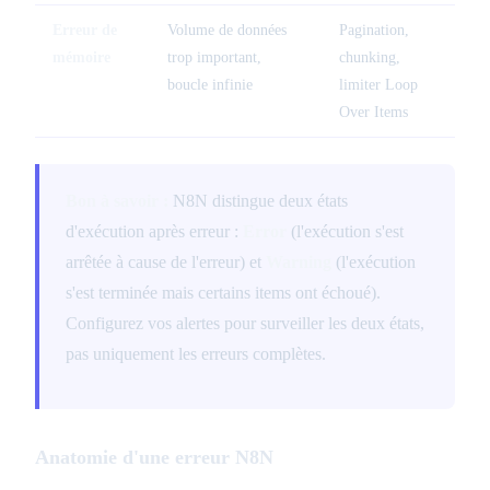
Erreur de
Volume de données
Pagination,
mémoire
trop important,
chunking,
boucle infinie
limiter Loop
Over Items
Bon à savoir :
N8N distingue deux états
d'exécution après erreur :
Error
(l'exécution s'est
arrêtée à cause de l'erreur) et
Warning
(l'exécution
s'est terminée mais certains items ont échoué).
Configurez vos alertes pour surveiller les deux états,
pas uniquement les erreurs complètes.
Anatomie d'une erreur N8N