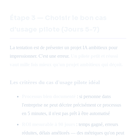
Étape 3 — Choisir le bon cas
d'usage pilote (Jours 5-7)
La tentation est de présenter un projet IA ambitieux pour
impressionner. C'est une erreur.
Un pilote petit et réussi
vaut mille fois mieux qu'un projet ambitieux qui déçoit.
Les critères du cas d'usage pilote idéal
Processus bien documenté
: si personne dans
l'entreprise ne peut décrire précisément ce processus
en 5 minutes, il n'est pas prêt à être automatisé
ROI mesurable à 90 jours
: temps gagné, erreurs
réduites, délais améliorés — des métriques qu'on peut