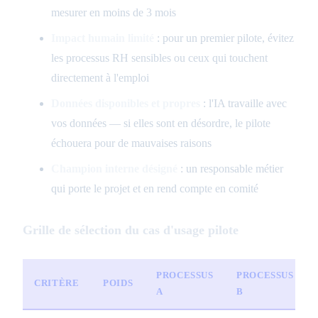
mesurer en moins de 3 mois
Impact humain limité
: pour un premier pilote, évitez
les processus RH sensibles ou ceux qui touchent
directement à l'emploi
Données disponibles et propres
: l'IA travaille avec
vos données — si elles sont en désordre, le pilote
échouera pour de mauvaises raisons
Champion interne désigné
: un responsable métier
qui porte le projet et en rend compte en comité
Grille de sélection du cas d'usage pilote
PROCESSUS
PROCESSUS
CRITÈRE
POIDS
A
B