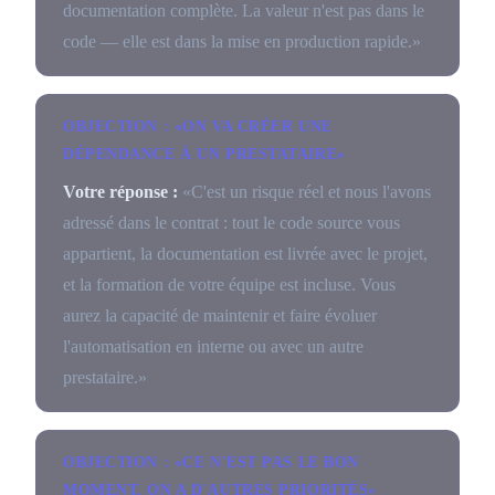
documentation complète. La valeur n'est pas dans le
code — elle est dans la mise en production rapide.»
OBJECTION : «ON VA CRÉER UNE
DÉPENDANCE À UN PRESTATAIRE»
Votre réponse :
«C'est un risque réel et nous l'avons
adressé dans le contrat : tout le code source vous
appartient, la documentation est livrée avec le projet,
et la formation de votre équipe est incluse. Vous
aurez la capacité de maintenir et faire évoluer
l'automatisation en interne ou avec un autre
prestataire.»
OBJECTION : «CE N'EST PAS LE BON
MOMENT, ON A D'AUTRES PRIORITÉS»