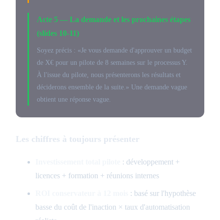
Acte 5 — La demande et les prochaines étapes
(slides 10-11)
Soyez précis : «Je vous demande d'approuver un budget
de X€ pour un pilote de 8 semaines sur le processus Y.
À l'issue du pilote, nous présenterons les résultats et
déciderons ensemble de la suite.» Une demande vague
obtient une réponse vague.
Les chiffres à toujours présenter
Investissement total pilote
: développement +
licences + formation + réunions internes
ROI conservateur à 12 mois
: basé sur l'hypothèse
basse du coût de l'inaction × taux d'automatisation