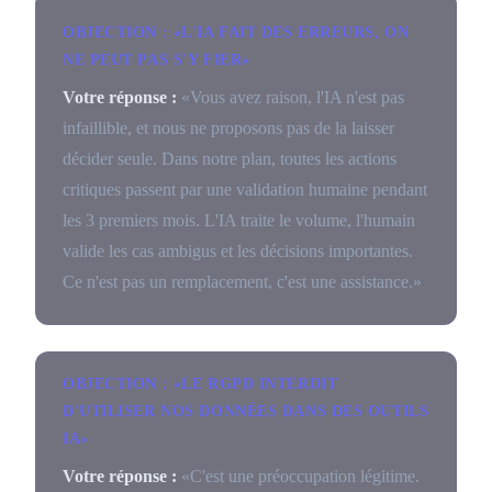
OBJECTION : «L'IA FAIT DES ERREURS, ON
NE PEUT PAS S'Y FIER»
Votre réponse :
«Vous avez raison, l'IA n'est pas
infaillible, et nous ne proposons pas de la laisser
décider seule. Dans notre plan, toutes les actions
critiques passent par une validation humaine pendant
les 3 premiers mois. L'IA traite le volume, l'humain
valide les cas ambigus et les décisions importantes.
Ce n'est pas un remplacement, c'est une assistance.»
OBJECTION : «LE RGPD INTERDIT
D'UTILISER NOS DONNÉES DANS DES OUTILS
IA»
Votre réponse :
«C'est une préoccupation légitime.