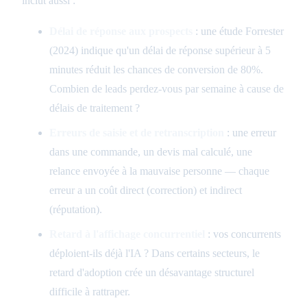
inclut aussi :
Délai de réponse aux prospects
: une étude Forrester
(2024) indique qu'un délai de réponse supérieur à 5
minutes réduit les chances de conversion de 80%.
Combien de leads perdez-vous par semaine à cause de
délais de traitement ?
Erreurs de saisie et de retranscription
: une erreur
dans une commande, un devis mal calculé, une
relance envoyée à la mauvaise personne — chaque
erreur a un coût direct (correction) et indirect
(réputation).
Retard à l'affichage concurrentiel
: vos concurrents
déploient-ils déjà l'IA ? Dans certains secteurs, le
retard d'adoption crée un désavantage structurel
difficile à rattraper.