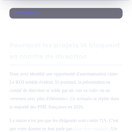
SOMMAIRE
Pourquoi les projets IA bloquent
en comité de direction
Vous avez identifié une opportunité d'automatisation claire.
Le ROI semble évident. Et pourtant, la présentation en
comité de direction se solde par un «on va voir» ou un
«revenez avec plus d'éléments». Ce scénario se répète dans
la majorité des PME françaises en 2026.
La raison n'est pas que les dirigeants sont contre l'IA. C'est
que votre dossier ne leur parle pas
dans leur langage
. Un