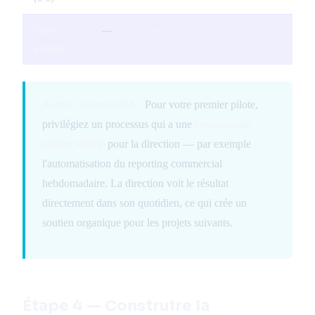
Score
—
42
37
pondéré
Astuce AutomateIA :
Pour votre premier pilote,
privilégiez un processus qui a une
composante
métier visible
pour la direction — par exemple
l'automatisation du reporting commercial
hebdomadaire. La direction voit le résultat
directement dans son quotidien, ce qui crée un
soutien organique pour les projets suivants.
Étape 4 — Construire la