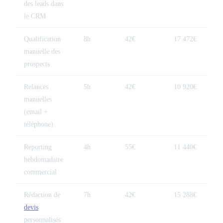
des leads dans
le CRM
Qualification
8h
42€
17 472€
manuelle des
prospects
Relances
5h
42€
10 920€
manuelles
(email +
téléphone)
Reporting
4h
55€
11 440€
hebdomadaire
commercial
Rédaction de
7h
42€
15 288€
devis
personnalisés