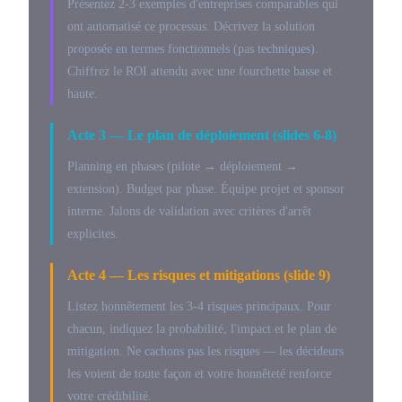
Présentez 2-3 exemples d'entreprises comparables qui
ont automatisé ce processus. Décrivez la solution
proposée en termes fonctionnels (pas techniques).
Chiffrez le ROI attendu avec une fourchette basse et
haute.
Acte 3 — Le plan de déploiement (slides 6-8)
Planning en phases (pilote → déploiement →
extension). Budget par phase. Équipe projet et sponsor
interne. Jalons de validation avec critères d'arrêt
explicites.
Acte 4 — Les risques et mitigations (slide 9)
Listez honnêtement les 3-4 risques principaux. Pour
chacun, indiquez la probabilité, l'impact et le plan de
mitigation. Ne cachons pas les risques — les décideurs
les voient de toute façon et votre honnêteté renforce
votre crédibilité.