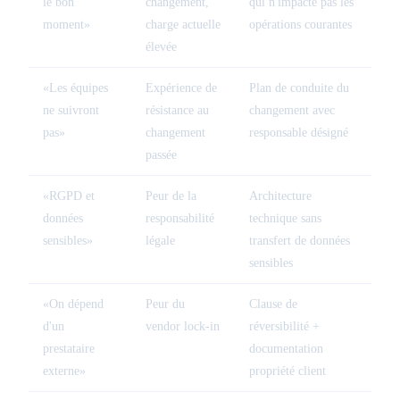
le bon
changement,
qui n'impacte pas les
moment»
charge actuelle
opérations courantes
élevée
«Les équipes
Expérience de
Plan de conduite du
ne suivront
résistance au
changement avec
pas»
changement
responsable désigné
passée
«RGPD et
Peur de la
Architecture
données
responsabilité
technique sans
sensibles»
légale
transfert de données
sensibles
«On dépend
Peur du
Clause de
d'un
vendor lock-in
réversibilité +
prestataire
documentation
externe»
propriété client