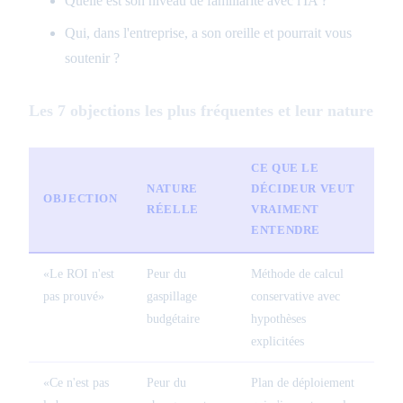
Quelle est son niveau de familiarité avec l'IA ?
Qui, dans l'entreprise, a son oreille et pourrait vous
soutenir ?
Les 7 objections les plus fréquentes et leur nature
CE QUE LE
NATURE
DÉCIDEUR VEUT
OBJECTION
RÉELLE
VRAIMENT
ENTENDRE
«Le ROI n'est
Peur du
Méthode de calcul
pas prouvé»
gaspillage
conservative avec
budgétaire
hypothèses
explicitées
«Ce n'est pas
Peur du
Plan de déploiement