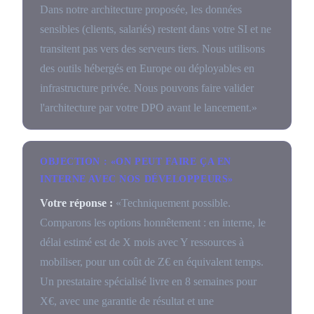
Dans notre architecture proposée, les données
sensibles (clients, salariés) restent dans votre SI et ne
transitent pas vers des serveurs tiers. Nous utilisons
des outils hébergés en Europe ou déployables en
infrastructure privée. Nous pouvons faire valider
l'architecture par votre DPO avant le lancement.»
OBJECTION : «ON PEUT FAIRE ÇA EN
INTERNE AVEC NOS DÉVELOPPEURS»
Votre réponse :
«Techniquement possible.
Comparons les options honnêtement : en interne, le
délai estimé est de X mois avec Y ressources à
mobiliser, pour un coût de Z€ en équivalent temps.
Un prestataire spécialisé livre en 8 semaines pour
X€, avec une garantie de résultat et une