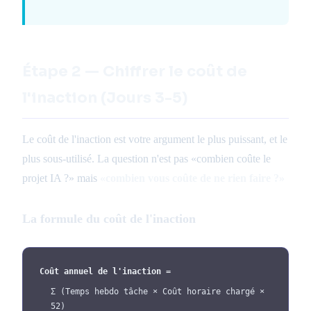
Étape 2 — Chiffrer le coût de
l'inaction (Jours 3-5)
Le coût de l'inaction est votre argument le plus puissant, et le
plus sous-utilisé. La question n'est pas «combien coûte le
projet IA ?» mais
«combien vous coûte de ne rien faire ?»
La formule du coût de l'inaction
Coût annuel de l'inaction =
Σ (Temps hebdo tâche × Coût horaire chargé ×
52)