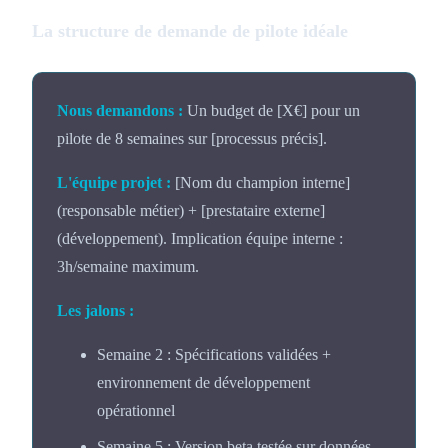
La structure de demande de pilote idéale
Nous demandons :
Un budget de [X€] pour un
pilote de 8 semaines sur [processus précis].
L'équipe projet :
[Nom du champion interne]
(responsable métier) + [prestataire externe]
(développement). Implication équipe interne :
3h/semaine maximum.
Les jalons :
Semaine 2 : Spécifications validées +
environnement de développement
opérationnel
Semaine 5 : Version beta testée sur données