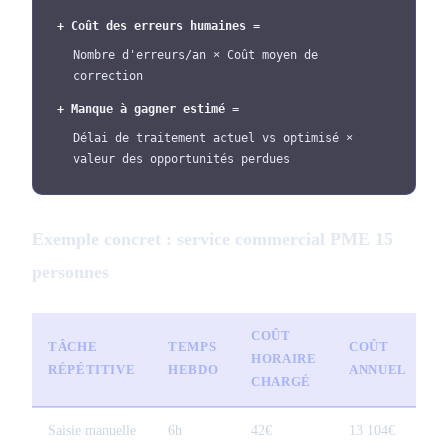
+ Coût des erreurs humaines =
Nombre d'erreurs/an × Coût moyen de
correction
+ Manque à gagner estimé =
Délai de traitement actuel vs optimisé ×
valeur des opportunités perdues
Exemple concret : service commercial PME 15
personnes
COÛT
TÂCHE
TEMPS
COÛT
HORAIRE
RÉPÉTITIVE
HEBDO
ANNUEL
CHARGÉ
Saisie manuelle
6h
42€
13 104€