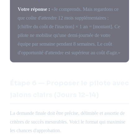
Votre réponse :
«Je comprends. Mais regardons ce
que coûte d'attendre 12 mois supplémentaires :
[chiffre du coût de l'inaction] × 1 an = [montant]. Ce
pilote ne mobilise qu'une demi-journée de votre
équipe par semaine pendant 8 semaines. Le coût
d'opportunité d'attendre est supérieur au coût d'agir.»
Étape 6 — Proposer le pilote avec
jalons clairs (Jours 12-14)
La demande finale doit être précise, délimitée et assortie de
critères de succès mesurables. Voici le format qui maximise
les chances d'approbation.