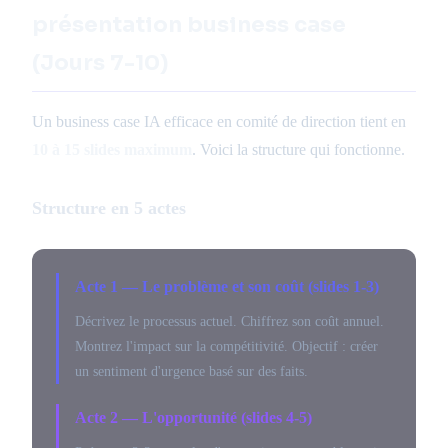
présentation business case
(Jours 7-10)
Un business case IA efficace en comité de direction tient en
10 à 15 slides maximum
. Voici la structure qui fonctionne.
Structure en 5 actes
Acte 1 — Le problème et son coût (slides 1-3)
Décrivez le processus actuel. Chiffrez son coût annuel.
Montrez l'impact sur la compétitivité. Objectif : créer
un sentiment d'urgence basé sur des faits.
Acte 2 — L'opportunité (slides 4-5)