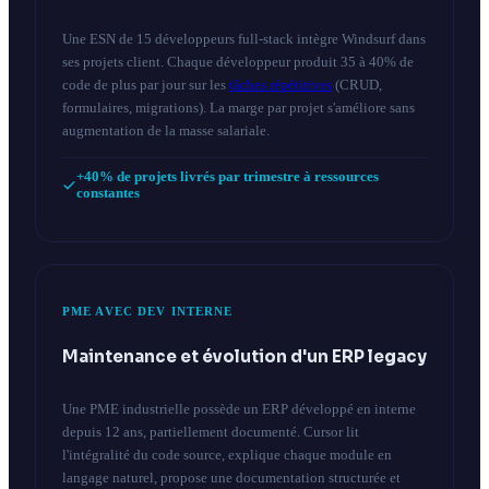
Une ESN de 15 développeurs full-stack intègre Windsurf dans
ses projets client. Chaque développeur produit 35 à 40% de
code de plus par jour sur les
tâches répétitives
(CRUD,
formulaires, migrations). La marge par projet s'améliore sans
augmentation de la masse salariale.
+40% de projets livrés par trimestre à ressources
constantes
PME AVEC DEV INTERNE
Maintenance et évolution d'un ERP legacy
Une PME industrielle possède un ERP développé en interne
depuis 12 ans, partiellement documenté. Cursor lit
l'intégralité du code source, explique chaque module en
langage naturel, propose une documentation structurée et