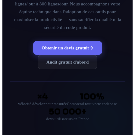
lignes/jour à 800 lignes/jour. Nous accompagnons votre
Tous les services
équipe technique dans l'adoption de ces outils pour
maximiser la productivité — sans sacrifier la qualité ni la
Blog
sécurité du code produit.
À propos
Obtenir un devis gratuit
Contact
Audit gratuit d'abord
Réponse sous 24h · Audit sans engagement
×4
100%
vélocité développeur mesurée
Comprend tout votre codebase
50 000+
devs utilisateurs en France