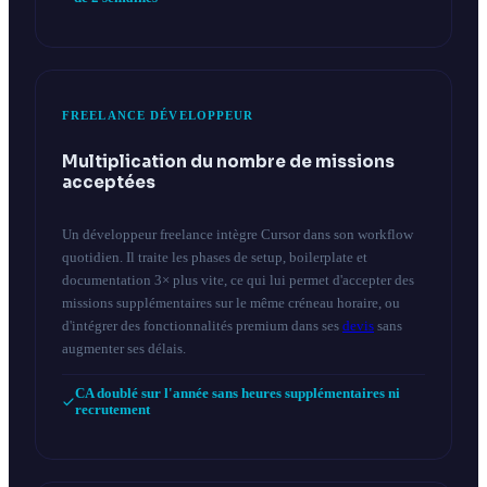
FREELANCE DÉVELOPPEUR
Multiplication du nombre de missions
acceptées
Un développeur freelance intègre Cursor dans son workflow
quotidien. Il traite les phases de setup, boilerplate et
documentation 3× plus vite, ce qui lui permet d'accepter des
missions supplémentaires sur le même créneau horaire, ou
d'intégrer des fonctionnalités premium dans ses
devis
sans
augmenter ses délais.
CA doublé sur l'année sans heures supplémentaires ni
recrutement