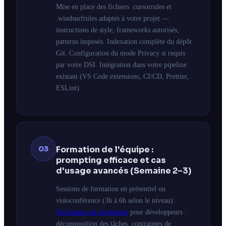
Mise en place des fichiers .cursorrules et
.windsurfrules adaptés à votre projet —
instructions de style, frameworks autorisés,
patterns imposés. Indexation complète du dépôt
Git. Configuration du mode Privacy si requis
par votre DSI. Intégration dans votre pipeline
existant (VS Code extensions, CI/CD, Prettier,
ESLint).
03
Formation de l'équipe :
prompting efficace et cas
d'usage avancés (Semaine 2–3)
Sessions de formation en présentiel ou
visioconférence (3h à 6h selon le niveau).
Techniques de prompting
pour développeurs :
décomposition des tâches, contraintes de