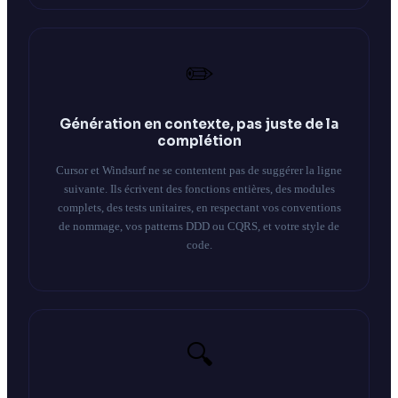
✏️
Génération en contexte, pas juste de la
complétion
Cursor et Windsurf ne se contentent pas de suggérer la ligne
suivante. Ils écrivent des fonctions entières, des modules
complets, des tests unitaires, en respectant vos conventions
de nommage, vos patterns DDD ou CQRS, et votre style de
code.
🔍