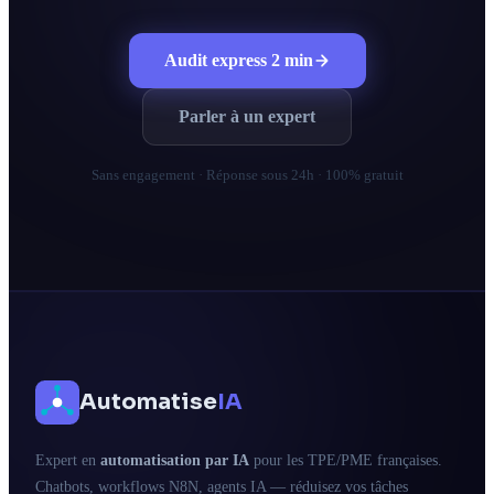
Audit express 2 min
Parler à un expert
Sans engagement · Réponse sous 24h · 100% gratuit
Automatise
IA
Expert en
automatisation par IA
pour les TPE/PME françaises.
Chatbots, workflows N8N, agents IA — réduisez vos tâches