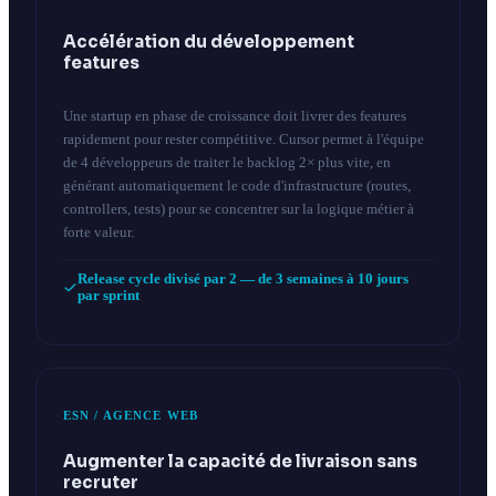
Accélération du développement
features
Une startup en phase de croissance doit livrer des features
rapidement pour rester compétitive. Cursor permet à l'équipe
de 4 développeurs de traiter le backlog 2× plus vite, en
générant automatiquement le code d'infrastructure (routes,
controllers, tests) pour se concentrer sur la logique métier à
forte valeur.
Release cycle divisé par 2 — de 3 semaines à 10 jours
par sprint
ESN / AGENCE WEB
Augmenter la capacité de livraison sans
recruter