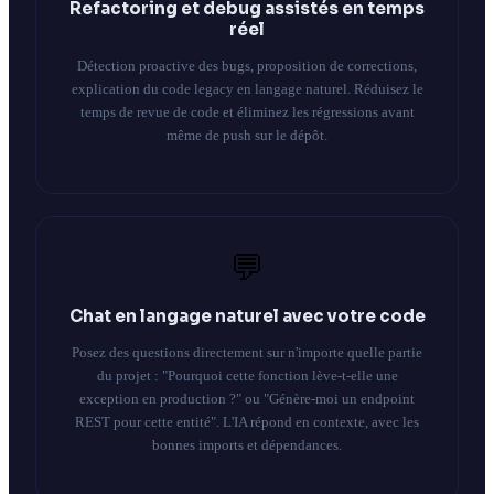
Refactoring et debug assistés en temps
réel
Détection proactive des bugs, proposition de corrections,
explication du code legacy en langage naturel. Réduisez le
temps de revue de code et éliminez les régressions avant
même de push sur le dépôt.
💬
Chat en langage naturel avec votre code
Posez des questions directement sur n'importe quelle partie
du projet : "Pourquoi cette fonction lève-t-elle une
exception en production ?" ou "Génère-moi un endpoint
REST pour cette entité". L'IA répond en contexte, avec les
bonnes imports et dépendances.