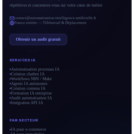
répétitives et concentrez-vous sur votre cœur de métier.
contact@automatisation-intelligence-artificielle.fr
France entière — Télétravail & Déplacement
Obtenir un audit gratuit
SERVICES IA
Automatisation processus IA
Création chatbot IA
Workflows N8N / Make
Agents IA autonomes
Création contenu IA
Formation IA entreprise
Audit automatisation IA
Intégration API IA
PAR SECTEUR
IA pour e-commerce