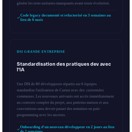
génère les tests unitaires manquants avant toute évolution.
Code legacy documenté et refactorisé en 3 semaines au
lieu de 6 mois
DSI GRANDE ENTREPRISE
Standardisation des pratiques dev avec
l'IA
Une DSI de 80 développeurs répartis sur 6 équipes
standardise l'utilisation de Cursor avec des .cursorrules
communes. Les nouveaux arrivants ont accès immédiatement
au contexte complet du projet, aux patterns maison et aux
conventions sans devoir passer des semaines en pair-
programming avec les anciens.
Onboarding d'un nouveau développeur en 2 jours au lieu
de 2 semaines