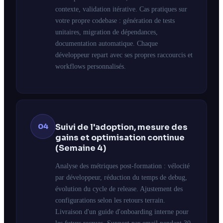
contexte, validation itérative. Cas pratiques sur
votre propre codebase : génération de tests
unitaires, migration de dépendances,
documentation automatique. Chaque
développeur repart avec ses propres raccourcis et
workflows personnalisés.
04
Suivi de l'adoption, mesure des
gains et optimisation continue
(Semaine 4)
Analyse des métriques post-formation : vélocité
par développeur, réduction du temps de debug,
évolution du cycle de release. Ajustement des
configurations selon les retours terrain.
Livraison d'un guide d'onboarding interne pour