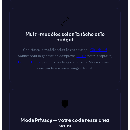
🔗
Multi-modèles selon la tâche et le
budget
Choisissez le modèle selon le cas d'usage :
Claude 4.6
Sonnet pour la génération complexe,
GPT-5
pour la rapidité,
Gemini 1.5 Pro
pour les très longs contextes. Maîtrisez votre
coût par token sans changer d'outil.
🛡️
Mode Privacy — votre code reste chez
vous