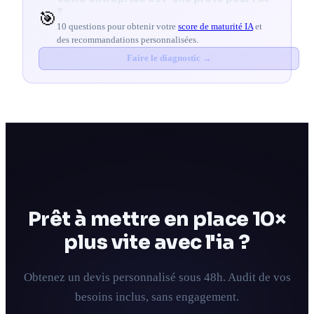
?
🎯
10 questions pour obtenir votre
score de maturité IA
et
des recommandations personnalisées.
Faire le diagnostic →
Prêt à mettre en place 10×
plus vite avec l'ia ?
Obtenez un devis personnalisé sous 48h. Audit de vos
besoins inclus, sans engagement.