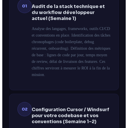
01
Audit de la stack technique et
du workflow développeur
actuel (Semaine 1)
Analyse des langages, frameworks, outils CI/CD
et conventions en place. Identification des tâches
chronophages (code boilerplate, debug
récurrent, onboarding). Définition des métriques
de base : lignes de code par jour, temps moyen
de review, délai de livraison des features. Ces
chiffres serviront à mesurer le ROI à la fin de la
mission.
02
Configuration Cursor / Windsurf
pour votre codebase et vos
conventions (Semaine 1–2)