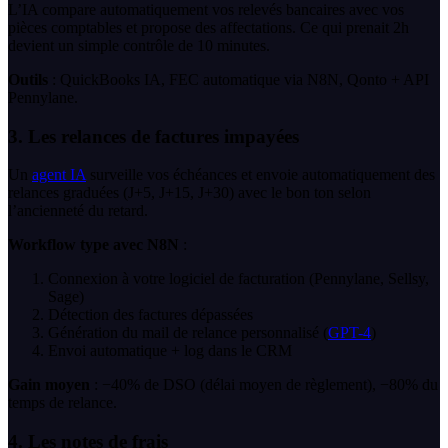
L’IA compare automatiquement vos relevés bancaires avec vos
pièces comptables et propose des affectations. Ce qui prenait 2h
devient un simple contrôle de 10 minutes.
Outils
: QuickBooks IA, FEC automatique via N8N, Qonto + API
Pennylane.
3. Les relances de factures impayées
Un
agent IA
surveille vos échéances et envoie automatiquement des
relances graduées (J+5, J+15, J+30) avec le bon ton selon
l’ancienneté du retard.
Workflow type avec N8N
:
Connexion à votre logiciel de facturation (Pennylane, Sellsy,
Sage)
Détection des factures dépassées
Génération du mail de relance personnalisé (
GPT-4
)
Envoi automatique + log dans le CRM
Gain moyen
: −40% de DSO (délai moyen de règlement), −80% du
temps de relance.
4. Les notes de frais