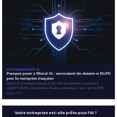
AUTOMATISATION IA
Pourquoi passer à Mistral AI : souveraineté des données et RGPD
pour les entreprises françaises
Mistral AI, le champion français de l'IA, offre une alternative souveraine à
ChatGPT. RGPD, hébergement en France, performances : tout ce que les PME
françaises doivent savoir.
30 juin 2026
Votre entreprise est-elle prête pour l'IA ?