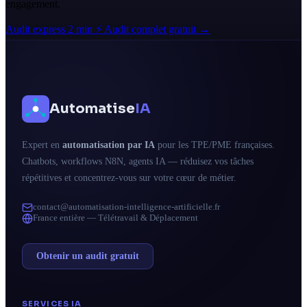
engagement.
Audit express 2 min ⚡
Audit complet gratuit →
Automatise
IA
Expert en
automatisation par IA
pour les TPE/PME françaises.
Chatbots, workflows N8N, agents IA — réduisez vos tâches
répétitives et concentrez-vous sur votre cœur de métier.
contact@automatisation-intelligence-artificielle.fr
France entière — Télétravail & Déplacement
Obtenir un audit gratuit
SERVICES IA