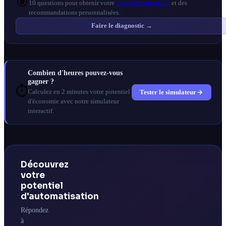
🎯
10 questions pour obtenir votre
score de maturité IA
et des
recommandations personnalisées.
Faire le diagnostic →
Combien d'heures pouvez-vous
gagner ?
⏱️
Tester le simulateur
Calculez en 2 minutes votre potentiel
d'économie avec notre simulateur
interactif.
Découvrez
votre
potentiel
d'automatisation
Répondez
à