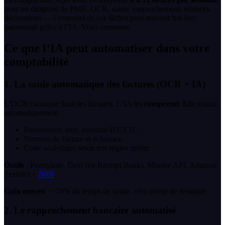
pour un dirigeant de PME. OCR, saisie, rapprochement, relances,
déclarations — l’essentiel de ces tâches peut aujourd’hui être
automatisé grâce à l’IA. Voici comment.
Ce que l’IA peut automatiser dans votre
comptabilité
1. La saisie automatique des factures (OCR + IA)
L’OCR classique lisait les factures. L’IA les
comprend
. Elle extrait
automatiquement :
Fournisseur, date, montant HT/TTC
Numéro de facture et échéance
Code analytique selon vos règles métier
Outils
: Pennylane, Dext (ex-Receipt Bank), Mindee API, Amazon
Textract +
N8N
.
Gain moyen
: −70% du temps de saisie, zéro erreur de ressaisie.
2. Le rapprochement bancaire automatisé