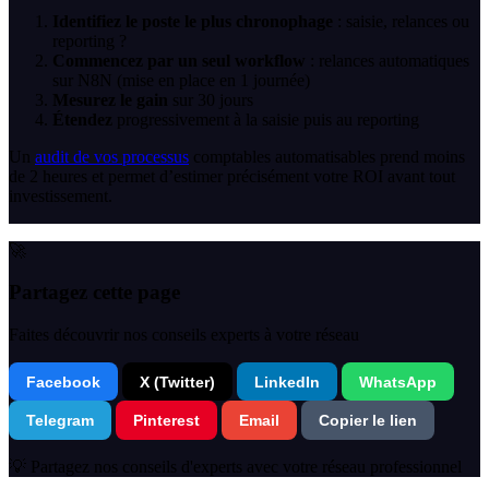
Identifiez le poste le plus chronophage
: saisie, relances ou
reporting ?
Commencez par un seul workflow
: relances automatiques
sur N8N (mise en place en 1 journée)
Mesurez le gain
sur 30 jours
Étendez
progressivement à la saisie puis au reporting
Un
audit de vos processus
comptables automatisables prend moins
de 2 heures et permet d’estimer précisément votre ROI avant tout
investissement.
🚀
Partagez cette page
Faites découvrir nos conseils experts à votre réseau
Facebook
X (Twitter)
LinkedIn
WhatsApp
Telegram
Pinterest
Email
Copier le lien
💡 Partagez nos conseils d'experts avec votre réseau professionnel