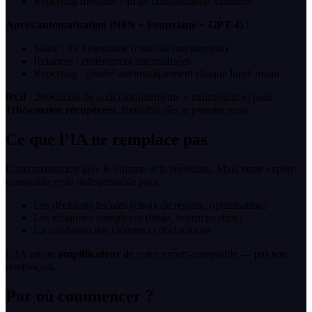
Reporting mensuel : 4h de consolidation manuelle
Après automatisation (N8N + Pennylane + GPT-4)
:
Saisie : 1h30/semaine (contrôle uniquement)
Relances : entièrement automatisées
Reporting : généré automatiquement chaque lundi matin
ROI
: 280€/mois de coût (abonnements + maintenance) pour
11h/semaine récupérées
. Rentable dès le premier mois.
Ce que l’IA ne remplace pas
L’automatisation gère le volume et la répétition. Mais votre expert-
comptable reste indispensable pour :
Les décisions fiscales (choix de régime, optimisation)
Les situations complexes (litige, restructuration)
La validation des clôtures et déclarations
L’IA est un
amplificateur
de votre expert-comptable — pas son
remplaçant.
Par où commencer ?