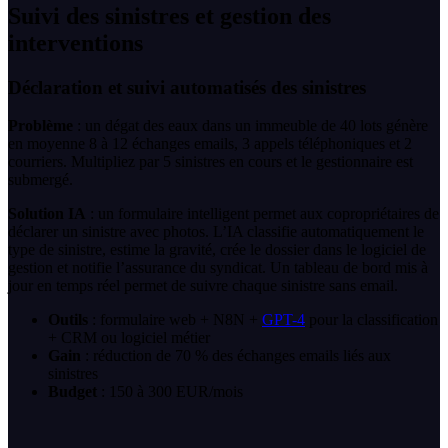
Suivi des sinistres et gestion des
interventions
Déclaration et suivi automatisés des sinistres
Problème
: un dégat des eaux dans un immeuble de 40 lots génère
en moyenne 8 à 12 échanges emails, 3 appels téléphoniques et 2
courriers. Multipliez par 5 sinistres en cours et le gestionnaire est
submergé.
Solution IA
: un formulaire intelligent permet aux copropriétaires de
déclarer un sinistre avec photos. L’IA classifie automatiquement le
type de sinistre, estime la gravité, crée le dossier dans le logiciel de
gestion et notifie l’assurance du syndicat. Un tableau de bord mis à
jour en temps réel permet de suivre chaque sinistre sans email.
Outils
: formulaire web + N8N +
GPT-4
pour la classification
+ CRM ou logiciel métier
Gain
: réduction de 70 % des échanges emails liés aux
sinistres
Budget
: 150 à 300 EUR/mois