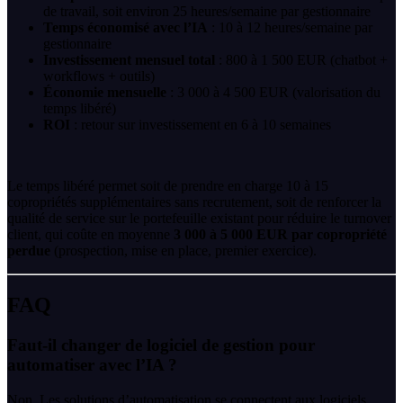
de travail, soit environ 25 heures/semaine par gestionnaire
Temps économisé avec l’IA
: 10 à 12 heures/semaine par
gestionnaire
Investissement mensuel total
: 800 à 1 500 EUR (chatbot +
workflows + outils)
Économie mensuelle
: 3 000 à 4 500 EUR (valorisation du
temps libéré)
ROI
: retour sur investissement en 6 à 10 semaines
Le temps libéré permet soit de prendre en charge 10 à 15
copropriétés supplémentaires sans recrutement, soit de renforcer la
qualité de service sur le portefeuille existant pour réduire le turnover
client, qui coûte en moyenne
3 000 à 5 000 EUR par copropriété
perdue
(prospection, mise en place, premier exercice).
FAQ
Faut-il changer de logiciel de gestion pour
automatiser avec l’IA ?
Non. Les solutions d’automatisation se connectent aux logiciels