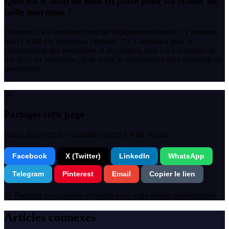
Quel est le délai de mise en place pour un syndic de
taille moyenne ?
Comptez 3 à 6 semaines pour un déploiement complet : 1 semaine
pour l’audit des processus existants, 2 à 3 semaines pour la
configuration des workflows et du chatbot, puis 1 à 2 semaines de
test avec un immeuble pilote avant le déploiement sur l’ensemble du
portefeuille.
🚀
Partagez cette page
Faites découvrir nos conseils experts à votre réseau
Facebook
X (Twitter)
LinkedIn
WhatsApp
Telegram
Pinterest
Email
Copier le lien
💡 Partagez nos conseils d'experts avec votre réseau professionnel
Articles connexes