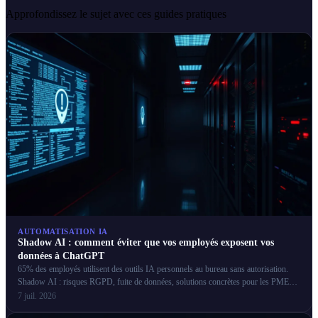
Approfondissez le sujet avec ces guides pratiques
AUTOMATISATION IA
Shadow AI : comment éviter que vos employés exposent vos
données à ChatGPT
65% des employés utilisent des outils IA personnels au bureau sans autorisation.
Shadow AI : risques RGPD, fuite de données, solutions concrètes pour les PME
françaises.
7 juil. 2026