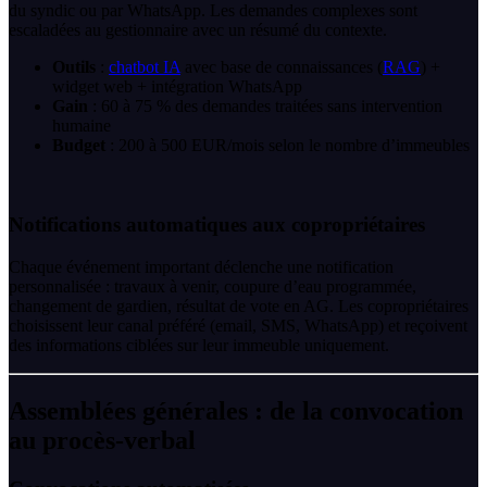
du syndic ou par WhatsApp. Les demandes complexes sont
escaladées au gestionnaire avec un résumé du contexte.
Outils
:
chatbot IA
avec base de connaissances (
RAG
) +
widget web + intégration WhatsApp
Gain
: 60 à 75 % des demandes traitées sans intervention
humaine
Budget
: 200 à 500 EUR/mois selon le nombre d’immeubles
Notifications automatiques aux copropriétaires
Chaque événement important déclenche une notification
personnalisée : travaux à venir, coupure d’eau programmée,
changement de gardien, résultat de vote en AG. Les copropriétaires
choisissent leur canal préféré (email, SMS, WhatsApp) et reçoivent
des informations ciblées sur leur immeuble uniquement.
Assemblées générales : de la convocation
au procès-verbal