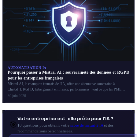
AUTOMATISATION IA
Pourquoi passer à Mistral AI : souveraineté des données et RGPD
pour les entreprises françaises
Mistral AI, le champion français de l'IA, offre une alternative souveraine à
ChatGPT. RGPD, hébergement en France, performances : tout ce que les PME
françaises doivent savoir.
30 juin 2026
Votre entreprise est-elle prête pour l'IA ?
🎯
10 questions pour obtenir votre
score de maturité IA
et des
recommandations personnalisées.