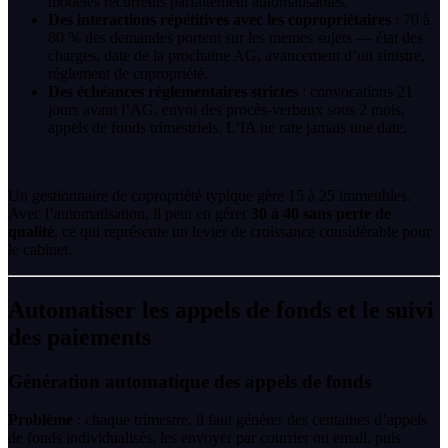
modèles récurrents parfaitement automatisables.
Des interactions répétitives avec les copropriétaires
: 70 à
80 % des demandes portent sur les memes sujets — état des
charges, date de la prochaine AG, avancement d’un sinistre,
règlement de copropriété.
Des échéances réglementaires strictes
: convocations 21
jours avant l’AG, envoi des procès-verbaux sous 2 mois,
appels de fonds trimestriels. L’IA ne rate jamais une date.
Un gestionnaire de copropriété typique gère 15 à 25 immeubles.
Avec l’automatisation, il peut en gérer
30 à 40 sans perte de
qualité
, ce qui représente un levier de croissance considérable pour
le cabinet.
Automatiser les appels de fonds et le suivi
des paiements
Génération automatique des appels de fonds
Problème
: chaque trimestre, il faut générer des centaines d’appels
de fonds individualisés, les envoyer par courrier ou email, puis