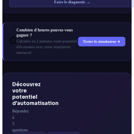
Faire le diagnostic →
Combien d'heures pouvez-vous
gagner ?
⏱️
Tester le simulateur
Calculez en 2 minutes votre potentiel
d'économie avec notre simulateur
interactif.
Découvrez
votre
potentiel
d'automatisation
Répondez
à
5
questions