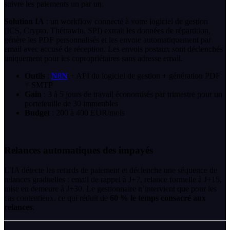
suivre les paiements un par un.
Solution IA
: un workflow connecté à votre logiciel de gestion
(ICS, Crypto, Thétrawin, SPI) extrait les données de répartition,
génère les PDF personnalisés et les envoie automatiquement par
email avec accusé de réception. Les envois postaux sont déclenchés
uniquement pour les copropriétaires sans adresse email.
Outils
:
N8N
+ API du logiciel de gestion + génération PDF
+ SMTP
Gain
: 3 à 5 jours de travail économisés par trimestre pour un
portefeuille de 30 immeubles
Budget
: 200 à 400 EUR/mois
Relances automatiques des impayés
L’IA détecte les retards de paiement et déclenche une séquence de
relances graduelles : email de rappel à J+7, relance formelle à J+15,
mise en demeure à J+30. Le gestionnaire n’intervient que pour les
cas contentieux, ce qui réduit de
60 % le temps consacré aux
relances
.