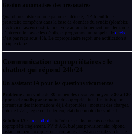
Gestion automatisée des prestataires
Quand un sinistre ou une panne est détecté, l’IA identifie le
prestataire compétent dans la base de données du syndic (plombier,
électricien, ascensoriste), lui envoie automatiquement une demande
d’intervention avec les détails, et programme un rappel si le
devis
n’est pas reçu sous 48h. Le copropriétaire reçoit une notification à
chaque étape.
Communication copropriétaires : le
chatbot qui répond 24h/24
Un assistant IA pour les questions récurrentes
Problème
: un syndic de 30 immeubles reçoit en moyenne
80 à 120
appels et emails par semaine
de copropriétaires. Les trois quarts
portent sur des informations déjà disponibles : montant des charges,
date de l’AG, règlement intérieur, état du compte du syndicat.
Solution IA
:
un chatbot
entraîné sur les documents de chaque
copropriété (règlement, PV d’AG, budgets prévisionnels) répond
instantanément aux questions courantes. Il est accessible via le site