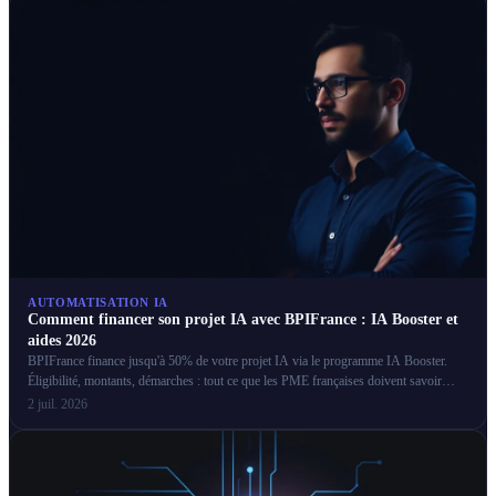
AUTOMATISATION IA
Comment financer son projet IA avec BPIFrance : IA Booster et
aides 2026
BPIFrance finance jusqu'à 50% de votre projet IA via le programme IA Booster.
Éligibilité, montants, démarches : tout ce que les PME françaises doivent savoir
pour obtenir ces aides.
2 juil. 2026