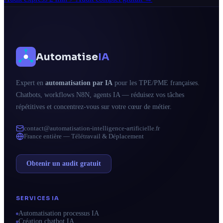
Automatise
IA
Expert en
automatisation par IA
pour les TPE/PME françaises.
Chatbots, workflows N8N, agents IA — réduisez vos tâches
répétitives et concentrez-vous sur votre cœur de métier.
contact@automatisation-intelligence-artificielle.fr
France entière — Télétravail & Déplacement
Obtenir un audit gratuit
SERVICES IA
Automatisation processus IA
Création chatbot IA