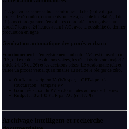
Convocations automatisées
L’IA génère les convocations conformes à la loi (ordre du jour,
projets de résolution, documents annexes), calcule le délai légal de
21 jours et programme l’envoi. Les copropriétaires reçoivent un
rappel 7 jours et 24 heures avant l’AG, avec la possibilité de donner
procuration en ligne.
Génération automatique des procès-verbaux
Fonctionnement
: l’enregistrement audio de l’AG est transcrit par
l’IA, qui extrait les résolutions votées, les résultats de vote (majorité
article 24, 25 ou 26) et les décisions prises. Le gestionnaire relit et
valide un procès-verbal quasi finalisé au lieu de le rédiger de zéro.
Outils
: transcription IA (Whisper) + GPT-4 pour la
structuration + template PV
Gain
: rédaction du PV en 30 minutes au lieu de 3 heures
Budget
: 50 à 100 EUR par AG (coût API)
Archivage intelligent et recherche
documentaire