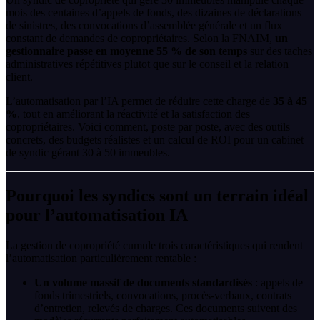
mois des centaines d’appels de fonds, des dizaines de déclarations
de sinistres, des convocations d’assemblée générale et un flux
constant de demandes de copropriétaires. Selon la FNAIM,
un
gestionnaire passe en moyenne 55 % de son temps
sur des taches
administratives répétitives plutot que sur le conseil et la relation
client.
L’automatisation par l’IA permet de réduire cette charge de
35 à 45
%
, tout en améliorant la réactivité et la satisfaction des
copropriétaires. Voici comment, poste par poste, avec des outils
concrets, des budgets réalistes et un calcul de ROI pour un cabinet
de syndic gérant 30 à 50 immeubles.
Pourquoi les syndics sont un terrain idéal
pour l’automatisation IA
La gestion de copropriété cumule trois caractéristiques qui rendent
l’automatisation particulièrement rentable :
Un volume massif de documents standardisés
: appels de
fonds trimestriels, convocations, procès-verbaux, contrats
d’entretien, relevés de charges. Ces documents suivent des