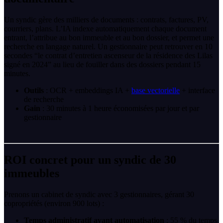
Un syndic gère des milliers de documents : contrats, factures, PV,
courriers, plans. L’IA indexe automatiquement chaque document
entrant, l’attribue au bon immeuble et au bon dossier, et permet une
recherche en langage naturel. Un gestionnaire peut retrouver en 10
secondes “le contrat d’entretien ascenseur de la résidence des Lilas
signé en 2024” au lieu de fouiller dans des dossiers pendant 15
minutes.
Outils
: OCR + embeddings IA +
base vectorielle
+ interface
de recherche
Gain
: 30 minutes à 1 heure économisées par jour et par
gestionnaire
ROI concret pour un syndic de 30
immeubles
Prenons un cabinet de syndic avec 3 gestionnaires, gérant 30
copropriétés (environ 900 lots) :
Temps administratif avant automatisation
: 55 % du temps