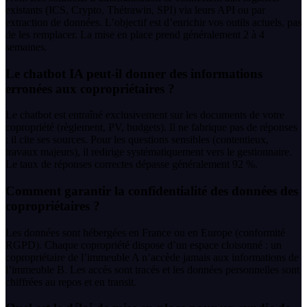
existants (ICS, Crypto, Thétrawin, SPI) via leurs API ou par
extraction de données. L’objectif est d’enrichir vos outils actuels, pas
de les remplacer. La mise en place prend généralement 2 à 4
semaines.
Le chatbot IA peut-il donner des informations
erronées aux copropriétaires ?
Le chatbot est entraîné exclusivement sur les documents de votre
copropriété (règlement, PV, budgets). Il ne fabrique pas de réponses
: il cite ses sources. Pour les questions sensibles (contentieux,
travaux majeurs), il redirige systématiquement vers le gestionnaire.
Le taux de réponses correctes dépasse généralement 92 %.
Comment garantir la confidentialité des données des
copropriétaires ?
Les données sont hébergées en France ou en Europe (conformité
RGPD). Chaque copropriété dispose d’un espace cloisonné : un
copropriétaire de l’immeuble A n’accède jamais aux informations de
l’immeuble B. Les accès sont tracés et les données personnelles sont
chiffrées au repos et en transit.