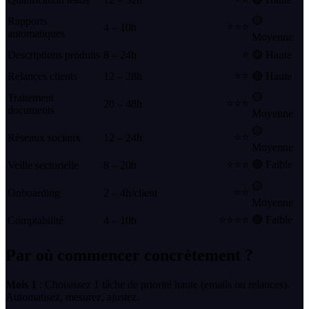
🟡
Rapports
⭐⭐⭐
4 – 10h
automatiques
Moyenne
⭐
Descriptions produits
8 – 24h
🔴 Haute
⭐⭐
Relances clients
12 – 28h
🔴 Haute
🟡
Traitement
⭐⭐⭐
20 – 48h
documents
Moyenne
🟡
⭐⭐
Réseaux sociaux
12 – 24h
Moyenne
⭐⭐⭐
🟢 Faible
Veille sectorielle
8 – 20h
🟡
⭐⭐
Onboarding
2 – 4h/client
Moyenne
⭐⭐⭐⭐
🟢 Faible
Comptabilité
4 – 10h
Par où commencer concrètement ?
Mois 1
: Choisissez 1 tâche de priorité haute (emails ou relances).
Automatisez, mesurez, ajustez.