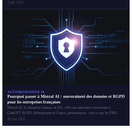
pour obtenir ces aides.
2 juil. 2026
AUTOMATISATION IA
Pourquoi passer à Mistral AI : souveraineté des données et RGPD
pour les entreprises françaises
Mistral AI, le champion français de l'IA, offre une alternative souveraine à
ChatGPT. RGPD, hébergement en France, performances : tout ce que les PME
françaises doivent savoir.
30 juin 2026