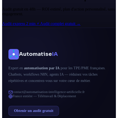
Audit gratuit en 48h — ROI estimé, plan d'action personnalisé, sans
engagement.
Audit express 2 min ⚡
Audit complet gratuit →
Automatise
IA
Expert en
automatisation par IA
pour les TPE/PME françaises.
Chatbots, workflows N8N, agents IA — réduisez vos tâches
répétitives et concentrez-vous sur votre cœur de métier.
contact@automatisation-intelligence-artificielle.fr
France entière — Télétravail & Déplacement
Obtenir un audit gratuit