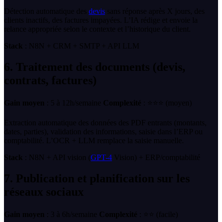
Détection automatique des
devis
sans réponse après X jours, des
clients inactifs, des factures impayées. L’IA rédige et envoie la
relance appropriée selon le contexte et l’historique du client.
Stack
: N8N + CRM + SMTP + API LLM
6. Traitement des documents (devis,
contrats, factures)
Gain moyen
: 5 à 12h/semaine
Complexité
: ⭐⭐⭐ (moyen)
Extraction automatique des données des PDF entrants (montants,
dates, parties), validation des informations, saisie dans l’ERP ou
comptabilité. L’OCR + LLM remplace la saisie manuelle.
Stack
: N8N + API vision (
GPT-4
Vision) + ERP/comptabilité
7. Publication et planification sur les
réseaux sociaux
Gain moyen
: 3 à 6h/semaine
Complexité
: ⭐⭐ (facile)