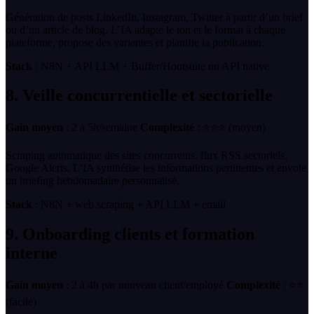
Génération de posts LinkedIn, Instagram, Twitter à partir d’un brief
ou d’un article de blog. L’IA adapte le ton et le format à chaque
plateforme, propose des variantes et planifie la publication.
Stack
: N8N + API LLM + Buffer/Hootsuite ou API native
8. Veille concurrentielle et sectorielle
Gain moyen
: 2 à 5h/semaine
Complexité
: ⭐⭐⭐ (moyen)
Scraping automatique des sites concurrents, flux RSS sectoriels,
Google Alerts. L’IA synthétise les informations pertinentes et envoie
un briefing hebdomadaire personnalisé.
Stack
: N8N + web scraping + API LLM + email
9. Onboarding clients et formation
interne
Gain moyen
: 2 à 4h par nouveau client/employé
Complexité
: ⭐⭐
(facile)