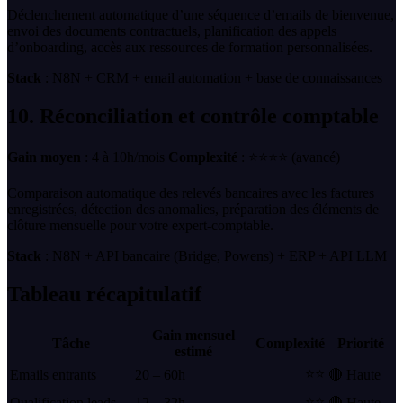
Déclenchement automatique d’une séquence d’emails de bienvenue,
envoi des documents contractuels, planification des appels
d’onboarding, accès aux ressources de formation personnalisées.
Stack
: N8N + CRM + email automation + base de connaissances
10. Réconciliation et contrôle comptable
Gain moyen
: 4 à 10h/mois
Complexité
: ⭐⭐⭐⭐ (avancé)
Comparaison automatique des relevés bancaires avec les factures
enregistrées, détection des anomalies, préparation des éléments de
clôture mensuelle pour votre expert-comptable.
Stack
: N8N + API bancaire (Bridge, Powens) + ERP + API LLM
Tableau récapitulatif
Gain mensuel
Tâche
Complexité
Priorité
estimé
⭐⭐
Emails entrants
20 – 60h
🔴 Haute
⭐⭐
Qualification leads
12 – 32h
🔴 Haute