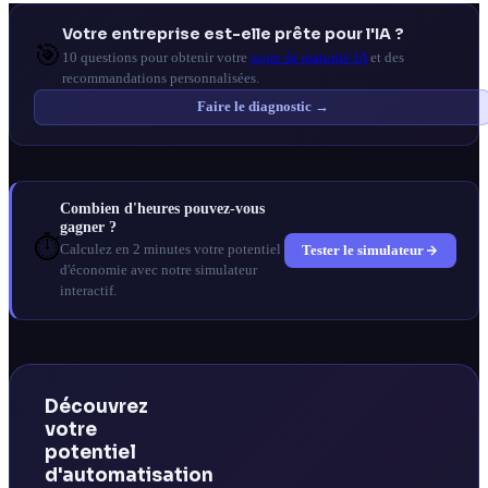
Votre entreprise est-elle prête pour l'IA ?
🎯
10 questions pour obtenir votre
score de maturité IA
et des
recommandations personnalisées.
Faire le diagnostic →
Combien d'heures pouvez-vous
gagner ?
⏱️
Tester le simulateur
Calculez en 2 minutes votre potentiel
d'économie avec notre simulateur
interactif.
Découvrez
votre
potentiel
d'automatisation