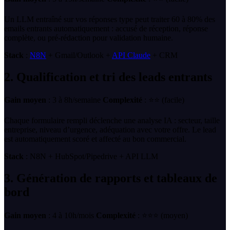
Un LLM entraîné sur vos réponses type peut traiter 60 à 80% des
emails entrants automatiquement : accusé de réception, réponse
complète, ou pré-rédaction pour validation humaine.
Stack
:
N8N
+ Gmail/Outlook +
API Claude
+ CRM
2. Qualification et tri des leads entrants
Gain moyen
: 3 à 8h/semaine
Complexité
: ⭐⭐ (facile)
Chaque formulaire rempli déclenche une analyse IA : secteur, taille
entreprise, niveau d’urgence, adéquation avec votre offre. Le lead
est automatiquement scoré et affecté au bon commercial.
Stack
: N8N + HubSpot/Pipedrive + API LLM
3. Génération de rapports et tableaux de
bord
Gain moyen
: 4 à 10h/mois
Complexité
: ⭐⭐⭐ (moyen)