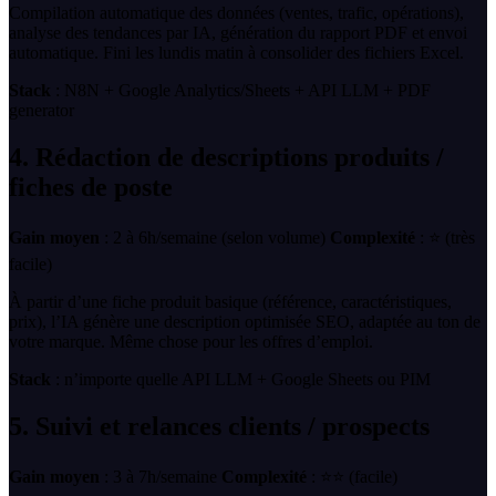
Compilation automatique des données (ventes, trafic, opérations),
analyse des tendances par IA, génération du rapport PDF et envoi
automatique. Fini les lundis matin à consolider des fichiers Excel.
Stack
: N8N + Google Analytics/Sheets + API LLM + PDF
generator
4. Rédaction de descriptions produits /
fiches de poste
Gain moyen
: 2 à 6h/semaine (selon volume)
Complexité
: ⭐ (très
facile)
À partir d’une fiche produit basique (référence, caractéristiques,
prix), l’IA génère une description optimisée SEO, adaptée au ton de
votre marque. Même chose pour les offres d’emploi.
Stack
: n’importe quelle API LLM + Google Sheets ou PIM
5. Suivi et relances clients / prospects
Gain moyen
: 3 à 7h/semaine
Complexité
: ⭐⭐ (facile)