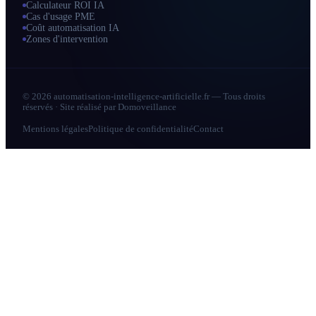
Calculateur ROI IA
Cas d'usage PME
Coût automatisation IA
Zones d'intervention
© 2026 automatisation-intelligence-artificielle.fr — Tous droits
réservés · Site réalisé par
Domoveillance
Mentions légales
Politique de confidentialité
Contact