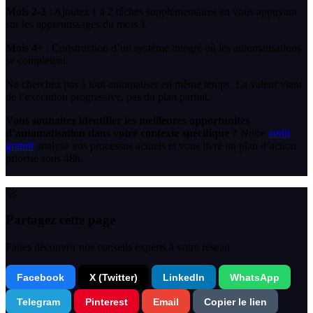
Mois 2-3
: Ajoutez 1 à 2 tâches supplémentaires en vous appuyant
sur les apprentissages du mois 1.
Mois 4+
: Construction d’un système intégré où les automatisations
se complètent.
Ne cherchez pas à tout automatiser en même temps. La valeur vient
de l’exécution progressive, pas du plan parfait.
Vous souhaitez identifier les meilleures opportunités
d’automatisation dans votre contexte spécifique ?
Notre
audit
gratuit
analyse vos processus actuels et vous livre un plan d’action
priorisé sous 48h.
🚀
Partagez cette page
Faites découvrir nos conseils experts à votre réseau
Facebook
X (Twitter)
LinkedIn
WhatsApp
Telegram
Pinterest
Email
Copier le lien