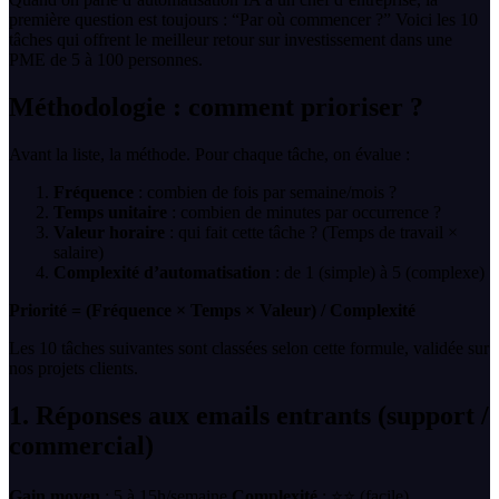
première question est toujours : “Par où commencer ?” Voici les 10
tâches qui offrent le meilleur retour sur investissement dans une
PME de 5 à 100 personnes.
Méthodologie : comment prioriser ?
Avant la liste, la méthode. Pour chaque tâche, on évalue :
Fréquence
: combien de fois par semaine/mois ?
Temps unitaire
: combien de minutes par occurrence ?
Valeur horaire
: qui fait cette tâche ? (Temps de travail ×
salaire)
Complexité d’automatisation
: de 1 (simple) à 5 (complexe)
Priorité = (Fréquence × Temps × Valeur) / Complexité
Les 10 tâches suivantes sont classées selon cette formule, validée sur
nos projets clients.
1. Réponses aux emails entrants (support /
commercial)
Gain moyen
: 5 à 15h/semaine
Complexité
: ⭐⭐ (facile)