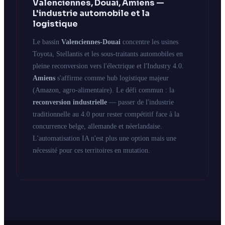
Valenciennes, Douai, Amiens —
L'industrie automobile et la
logistique
Le bassin
Valenciennes-Douai
concentre les usines
Toyota, Stellantis et les sous-traitants automobiles en
pleine reconversion vers l'électrique et l'Industry 4.0.
Amiens
s'affirme comme hub logistique majeur
(Amazon, agro-alimentaire). Le défi commun : la
reconversion industrielle
— passer de l'industrie
traditionnelle au 4.0 pour rester compétitif face à la
concurrence belge, allemande et néerlandaise.
L'automatisation IA n'est plus une option mais une
nécessité pour ces territoires en mutation.