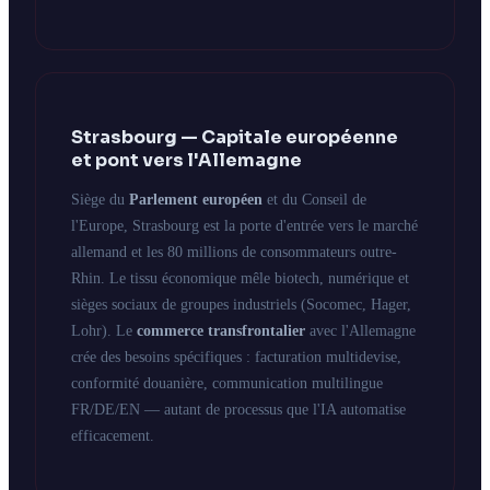
Strasbourg — Capitale européenne
et pont vers l'Allemagne
Siège du
Parlement européen
et du Conseil de
l'Europe, Strasbourg est la porte d'entrée vers le marché
allemand et les 80 millions de consommateurs outre-
Rhin. Le tissu économique mêle biotech, numérique et
sièges sociaux de groupes industriels (Socomec, Hager,
Lohr). Le
commerce transfrontalier
avec l'Allemagne
crée des besoins spécifiques : facturation multidevise,
conformité douanière, communication multilingue
FR/DE/EN — autant de processus que l'IA automatise
efficacement.