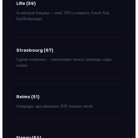
Lille (59)
4e métropole française — retail, VPC/e-commerce, French Tech,
EuraTechnologies
Strasbourg (67)
Capitale européenne — transfrontalier, biotech, numérique, sièges
sociaux
Reims (51)
Champagne, agro-alimentaire, BTP, tourisme viticole
Nancy (54)