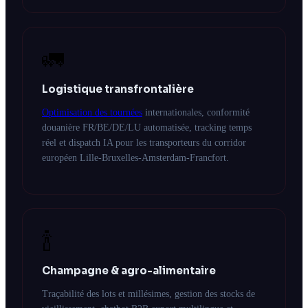
🚛
Logistique transfrontalière
Optimisation des tournées
internationales, conformité
douanière FR/BE/DE/LU automatisée, tracking temps
réel et dispatch IA pour les transporteurs du corridor
européen Lille-Bruxelles-Amsterdam-Francfort.
🍾
Champagne & agro-alimentaire
Traçabilité des lots et millésimes, gestion des stocks de