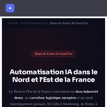
Audit express 2 min
Accueil
Zones d'intervention
Hauts-de-France & Grand Est
Estimer mon projet
VOTRE BESOIN
Hauts-de-France & Grand Est
Automatiser un processus
Tâches répétitives, documents, relances
Automatisation IA dans le
Créer un agent ou chatbot
Nord et l'Est de la France
Support, qualification, réponses client
Le Nord et l'Est de la France concentrent un
tissu industriel
Connecter mes outils
CRM, e-mails, formulaires, reporting
dense
, un
carrefour logistique européen
et un retail
historiquement puissant. De Lille à Strasbourg, de Reims à