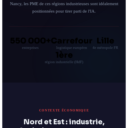
Nancy, les PME de ces régions industrieuses sont idéalement
Tous les services
positionnées pour tirer parti de l'IA.
Blog
À propos
550 000+
Carrefour
Lille
Contact
entreprises
logistique européen
4e métropole FR
1ère
région industrielle (HdF)
Réponse sous 24h · Audit sans engagement
CONTEXTE ÉCONOMIQUE
Nord et Est : industrie,