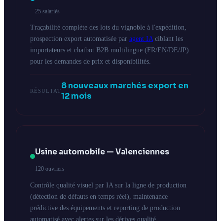
25 salariés
Traçabilité complète des lots du vignoble à l'expédition,
prospection export automatisée par
agent IA
ciblant les
importateurs et chatbot B2B multilingue (FR/EN/DE/JP)
pour les demandes de prix et disponibilités.
8 nouveaux marchés export en
RÉSULTAT
12 mois
Usine automobile — Valenciennes
120 ouvriers
Contrôle qualité visuel par IA sur la ligne de production
(détection de défauts en temps réel), maintenance
prédictive des équipements et reporting de production
automatisé avec alertes sur les dérives qualité.