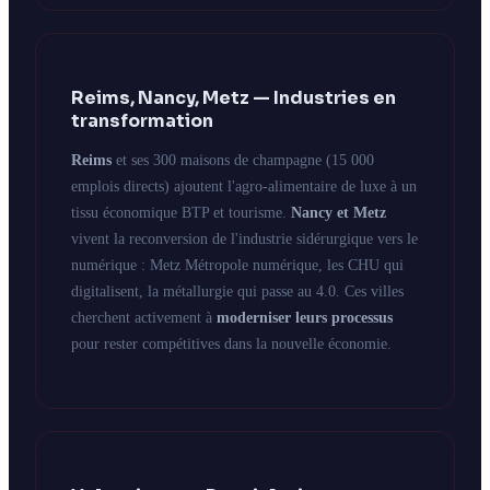
Reims, Nancy, Metz — Industries en
transformation
Reims
et ses 300 maisons de champagne (15 000
emplois directs) ajoutent l'agro-alimentaire de luxe à un
tissu économique BTP et tourisme.
Nancy et Metz
vivent la reconversion de l'industrie sidérurgique vers le
numérique : Metz Métropole numérique, les CHU qui
digitalisent, la métallurgie qui passe au 4.0. Ces villes
cherchent activement à
moderniser leurs processus
pour rester compétitives dans la nouvelle économie.