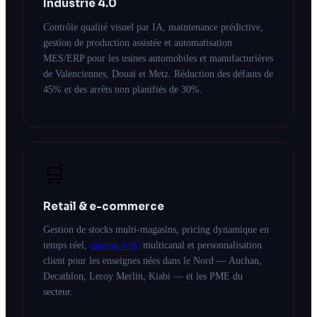
Industrie 4.0
Contrôle qualité visuel par IA, maintenance prédictive,
gestion de production assistée et automatisation
MES/ERP pour les usines automobiles et manufacturières
de Valenciennes, Douai et Metz. Réduction des défauts de
45% et des arrêts non planifiés de 30%.
🛒
Retail & e-commerce
Gestion de stocks multi-magasins, pricing dynamique en
temps réel,
chatbot SAV
multicanal et personnalisation
client pour les enseignes nées dans le Nord — Auchan,
Decathlon, Leroy Merlin, Kiabi — et les PME du
secteur.