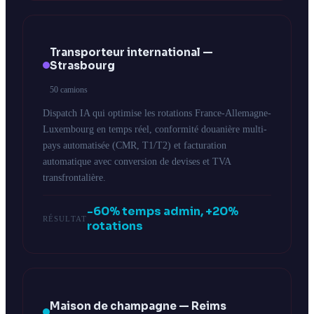
Transporteur international —
Strasbourg
50 camions
Dispatch IA qui optimise les rotations France-Allemagne-
Luxembourg en temps réel, conformité douanière multi-
pays automatisée (CMR, T1/T2) et facturation
automatique avec conversion de devises et TVA
transfrontalière.
-60% temps admin, +20%
RÉSULTAT
rotations
Maison de champagne — Reims