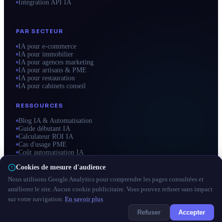
Intégration API IA
PAR SECTEUR
IA pour e-commerce
IA pour immobilier
IA pour agences marketing
IA pour artisans & PME
IA pour restauration
IA pour cabinets conseil
RESSOURCES
Blog IA & Automatisation
Guide débutant IA
Calculateur ROI IA
Cas d'usage PME
Coût automatisation IA
Zones d'intervention
Cookies de mesure d'audience
Nous utilisons Google Analytics pour comprendre les pages consultées et
améliorer le site. Aucun cookie publicitaire. Vous pouvez refuser sans impact
sur votre navigation.
En savoir plus
© 2026 automatisation-intelligence-artificielle.fr — Tous droits
réservés · Site réalisé par
Domoveillance
Refuser
Accepter