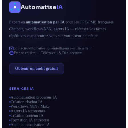
Automatise
IA
Expert en
automatisation par IA
pour les TPE/PME françaises.
Chatbots, workflows N8N, agents IA — réduisez vos tâches
répétitives et concentrez-vous sur votre cœur de métier.
contact@automatisation-intelligence-artificielle.fr
France entière — Télétravail & Déplacement
Obtenir un audit gratuit
SERVICES IA
Automatisation processus IA
Création chatbot IA
Workflows N8N / Make
Agents IA autonomes
Création contenu IA
Formation IA entreprise
Audit automatisation IA