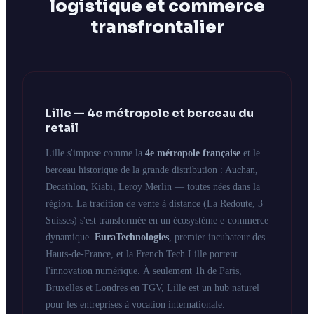
logistique et commerce
transfrontalier
Lille — 4e métropole et berceau du
retail
Lille s'impose comme la
4e métropole française
et le
berceau historique de la grande distribution : Auchan,
Decathlon, Kiabi, Leroy Merlin — toutes nées dans la
région. La tradition de vente à distance (La Redoute, 3
Suisses) s'est transformée en un écosystème e-commerce
dynamique.
EuraTechnologies
, premier incubateur des
Hauts-de-France, et la French Tech Lille portent
l'innovation numérique. À seulement 1h de Paris,
Bruxelles et Londres en TGV, Lille est un hub naturel
pour les entreprises à vocation internationale.