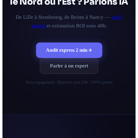
le Nord ou l'Est ? Parlons IA
De Lille à Strasbourg, de Reims à Nancy —
audit
gratuit
et estimation ROI sous 48h.
Audit express 2 min
Parler à un expert
Sans engagement · Réponse sous 24h · 100% gratuit