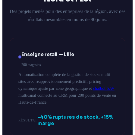
Des projets menés pour des entreprises de la région, avec des
résultats mesurables en moins de 90 jours.
Enseigne retail — Lille
200 magasins
Automatisation complète de la gestion de stocks multi-
sites avec réapprovisionnement prédictif, pricing
dynamique ajusté par zone géographique et
chatbot SAV
multicanal connecté au CRM pour 200 points de vente en
Hauts-de-France.
-40% ruptures de stock, +15%
RÉSULTAT
marge